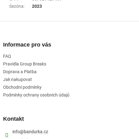
Sezóna
:
2023
Z
á
p
a
Informace pro vás
t
FAQ
í
Pravidla Group Breaks
Doprava a Platba
Jak nakupovat
Obchodní podmínky
Podmínky ochrany osobních údajů
Kontakt
info
@
bandurka.cz