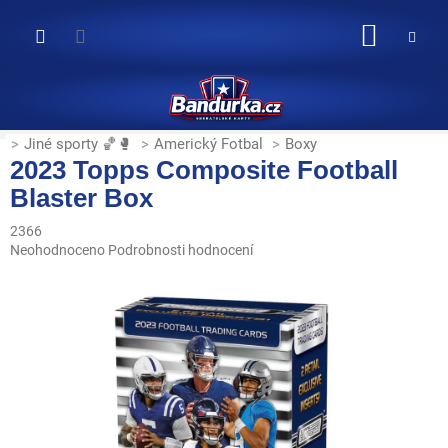
Přejít
na
NÁKUP
obsah
KOŠÍK
Jiné sporty 🏀🥊
Americký Fotbal
Boxy
2023 Topps Composite Football
Blaster Box
2366
Průměrné
Neohodnoceno
Podrobnosti hodnocení
hodnocení
produktu
je
0,0
z
5
hvězdiček.