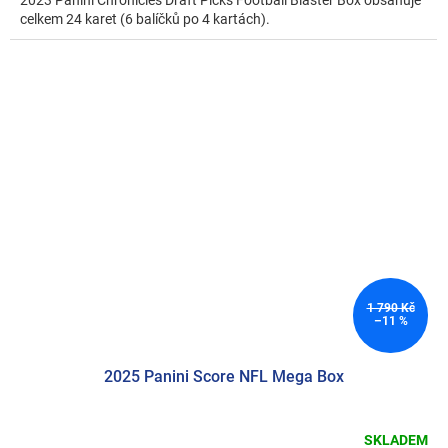
2023 Panini Chronicles Draft Picks Football Blaster Box obsahuje
celkem 24 karet (6 balíčků po 4 kartách).
1 790 Kč
–11 %
2025 Panini Score NFL Mega Box
SKLADEM