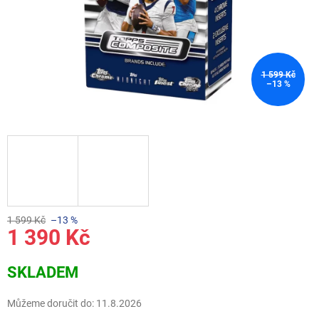
1 599 Kč
–13 %
1 599 Kč
–13 %
1 390 Kč
Měrná
SKLADEM
cena:
Můžeme doručit do:
11.8.2026