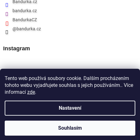
Bandurka.cz
bandurka.cz
BandurkaCZ
@bandurka.cz
Instagram
Přijímáme online platby
Tento web používá soubory cookie. Dalším procházením
tohoto webu vyjadřujete souhlas s jejich používáním.. Více
informací
zde
.
Nastavení
Souhlasím
Copyright 2026
Bandurka.cz
. Všechna práva vyhrazena.