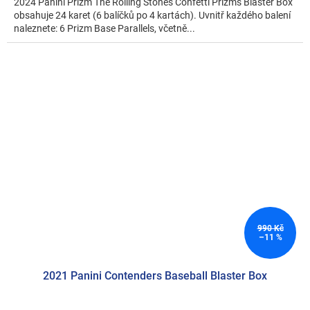
2024 Panini Prizm The Rolling Stones Confetti Prizms Blaster Box
obsahuje 24 karet (6 balíčků po 4 kartách). Uvnitř každého balení
naleznete: 6 Prizm Base Parallels, včetně...
990 Kč
–11 %
2021 Panini Contenders Baseball Blaster Box