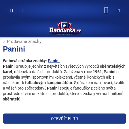
Přejít
na
NÁKUP
obsah
KOŠÍK
Prodávané značky
Panini
Webová stránka značky:
Panini
Panini Group
je jedním z největších světových výrobců
sběratelských
karet
, nálepek a dalších produktů. Založena v roce
1961
,
Panini
se
proslavila svými sportovními kolekcemi, včetně ikonických alb s
nálepkami k
fotbalovým
šampionátům
. S důrazem na inovaci, kvalitu
a vášeň pro sběratelství,
Panini
spojuje fanoušky z celého světa
prostřednictvím unikátních produktů, které si získaly věrnost milionů
sběratelů
.
OTEVŘÍT FILTR