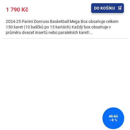
DO KOŠÍKU
1 790 Kč
2024-25 Panini Donruss Basketball Mega Box obsahuje celkem
150 karet (10 balíčků po 15 kartách) Každý box obsahuje v
průměru dvacet insertů nebo paralelních karet!...
45 Kč
–8 %