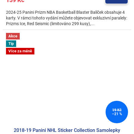
2024-25 Panini Prizm NBA Basketball Blaster Balíček obsahuje 4
karty. V rámci tohoto vydání můžete objevovat exkluzivní paralely:
Prizms Ice, Red Seismic (limitováno 299 kusy),...
Akce
Tip
Více za méně
19 Kč
–21 %
2018-19 Panini NHL Sticker Collection Samolepky