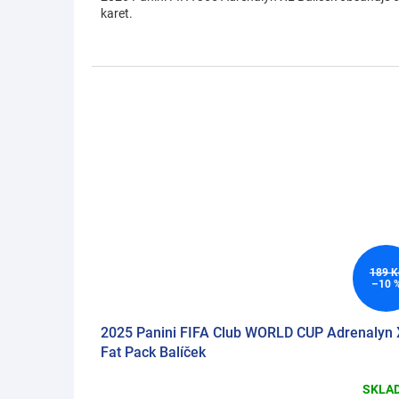
karet.
189 K
–10 
2025 Panini FIFA Club WORLD CUP Adrenalyn
Fat Pack Balíček
SKLA