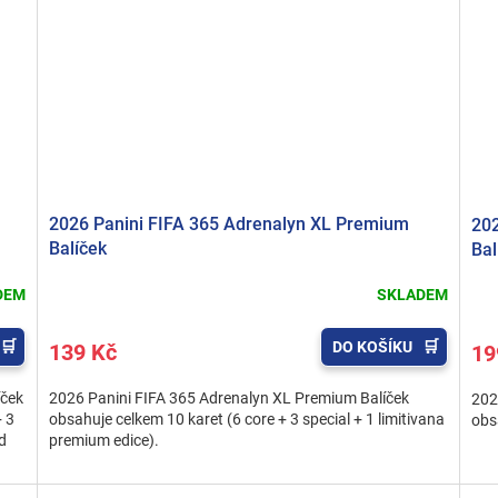
2026 Panini FIFA 365 Adrenalyn XL Premium
202
Balíček
Bal
DEM
SKLADEM
DO KOŠÍKU
139 Kč
19
íček
2026 Panini FIFA 365 Adrenalyn XL Premium Balíček
202
+ 3
obsahuje celkem 10 karet (6 core + 3 special + 1 limitivana
obs
d
premium edice).