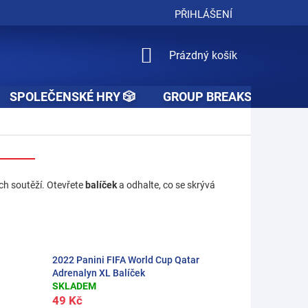
PŘIHLÁŠENÍ
NÁKUPNÍ
Prázdný košík
KOŠÍK
SPOLEČENSKÉ HRY 🎲
GROUP BREAKS 🚧👥🚧
ých soutěží. Otevřete
balíček
a odhalte, co se skrývá
2022 Panini FIFA World Cup Qatar
Adrenalyn XL Balíček
SKLADEM
49 Kč