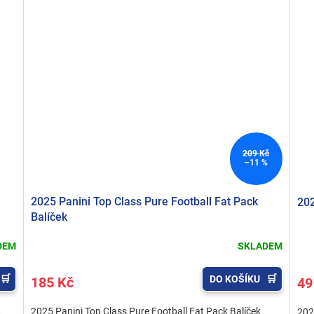
209 Kč
–11 %
2025 Panini Top Class Pure Football Fat Pack
202
Balíček
DEM
SKLADEM
DO KOŠÍKU
185 Kč
49
6
2025 Panini Top Class Pure Football Fat Pack Balíček
202