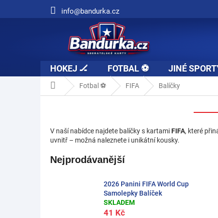
Přejít
info@bandurka.cz
na
obsah
HOKEJ 🏒
FOTBAL ⚽
JINÉ SPORT
Domů
Fotbal ⚽
FIFA
Balíčky
V naší nabídce najdete balíčky s kartami
FIFA
, které při
uvnitř – možná naleznete i unikátní kousky.
Nejprodávanější
2026 Panini FIFA World Cup
Samolepky Balíček
SKLADEM
41 Kč