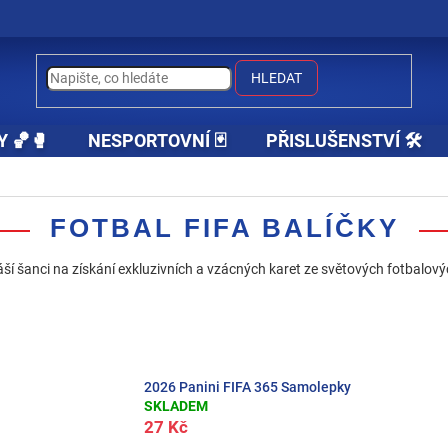
HLEDAT
Y 🏀🥊
NESPORTOVNÍ 🃏
PŘISLUŠENSTVÍ 🛠️
FOTBAL FIFA BALÍČKY
náší šanci na získání exkluzivních a vzácných karet ze světových fotbalov
2026 Panini FIFA 365 Samolepky
SKLADEM
27 Kč