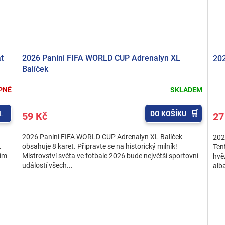
t
2026 Panini FIFA WORLD CUP Adrenalyn XL
202
Balíček
PNÉ
SKLADEM
L
DO KOŠÍKU
59 Kč
27
2026 Panini FIFA WORLD CUP Adrenalyn XL Balíček
202
t
obsahuje 8 karet. Připravte se na historický milník!
Ten
vím
Mistrovství světa ve fotbale 2026 bude největší sportovní
hvě
událostí všech...
alb