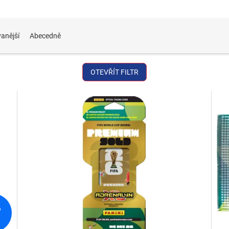
anější
Abecedně
OTEVŘÍT FILTR
č