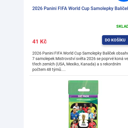
ů
2026 Panini FIFA World Cup Samolepky Balíče
SKLA
DO KOŠÍKU
41 Kč
2026 Panini FIFA World Cup Samolepky Balíček obsah
7 samolepek Mistrovství světa 2026 se poprvé koná v
třech zemích (USA, Mexiko, Kanada) a s rekordním
počtem 48 týmů....