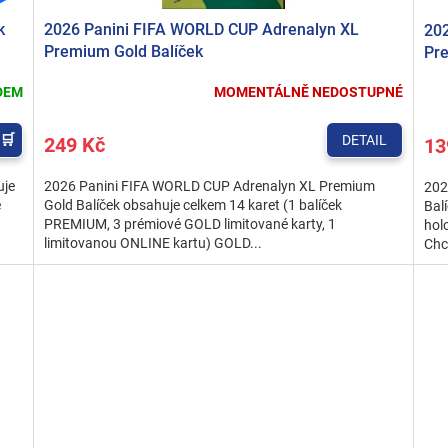
k
2026 Panini FIFA WORLD CUP Adrenalyn XL
202
Premium Gold Balíček
Pr
DEM
MOMENTÁLNĚ NEDOSTUPNÉ
DETAIL
249 Kč
13
uje
2026 Panini FIFA WORLD CUP Adrenalyn XL Premium
202
e
Gold Balíček obsahuje celkem 14 karet (1 balíček
Balí
PREMIUM, 3 prémiové GOLD limitované karty, 1
hol
limitovanou ONLINE kartu) GOLD...
Chce