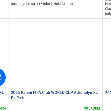
obsahuje 26 karet (z toho 2 Holo Giants)
kar
Cla
náh
č
%
 XL
2025 Panini FIFA Club WORLD CUP Adrenalyn XL
202
Balíček
DEM
SKLADEM