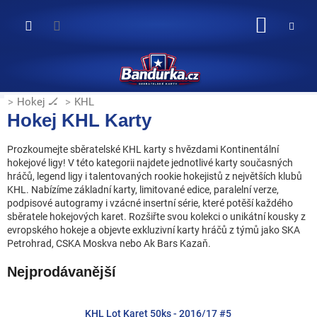
Přejít
na
NÁKUP
obsah
KOŠÍK
Hokej 🏒
KHL
Hokej KHL Karty
Prozkoumejte sběratelské KHL karty s hvězdami Kontinentální
hokejové ligy! V této kategorii najdete jednotlivé karty současných
hráčů, legend ligy i talentovaných rookie hokejistů z největších klubů
KHL. Nabízíme základní karty, limitované edice, paralelní verze,
podpisové autogramy i vzácné insertní série, které potěší každého
sběratele hokejových karet. Rozšiřte svou kolekci o unikátní kousky z
evropského hokeje a objevte exkluzivní karty hráčů z týmů jako SKA
Petrohrad, CSKA Moskva nebo Ak Bars Kazaň.
Nejprodávanější
KHL Lot Karet 50ks - 2016/17 #5