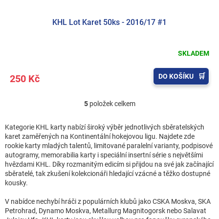
KHL Lot Karet 50ks - 2016/17 #1
SKLADEM
DO KOŠÍKU
250 Kč
5
položek celkem
O
v
l
Kategorie KHL karty nabízí široký výběr jednotlivých sběratelských
á
karet zaměřených na Kontinentální hokejovou ligu. Najdete zde
d
rookie karty mladých talentů, limitované paralelní varianty, podpisové
a
autogramy, memorabilia karty i speciální insertní série s největšími
c
hvězdami KHL. Díky rozmanitým edicím si přijdou na své jak začínající
í
sběratelé, tak zkušení kolekcionáři hledající vzácné a těžko dostupné
p
kousky.
r
v
V nabídce nechybí hráči z populárních klubů jako CSKA Moskva, SKA
k
Petrohrad, Dynamo Moskva, Metallurg Magnitogorsk nebo Salavat