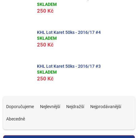
SKLADEM
250 Kč
KHL Lot Karet 50ks - 2016/17 #4
SKLADEM
250 Kč
KHL Lot Karet 50ks - 2016/17 #3
SKLADEM
250 Kč
Ř
a
Doporučujeme
Nejlevnější
Nejdražší
Nejprodávanější
z
e
Abecedně
n
í