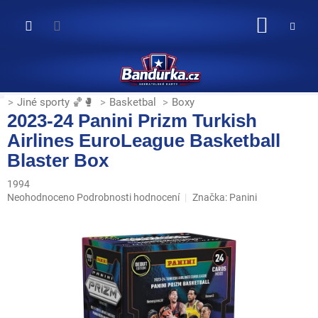
Přejít
na
NÁKUP
obsah
KOŠÍK
Jiné sporty 🏀🥊
Basketbal
Boxy
2023-24 Panini Prizm Turkish
Airlines EuroLeague Basketball
Blaster Box
1994
Průměrné
Neohodnoceno
Podrobnosti hodnocení
Značka:
Panini
hodnocení
produktu
je
0,0
z
5
hvězdiček.