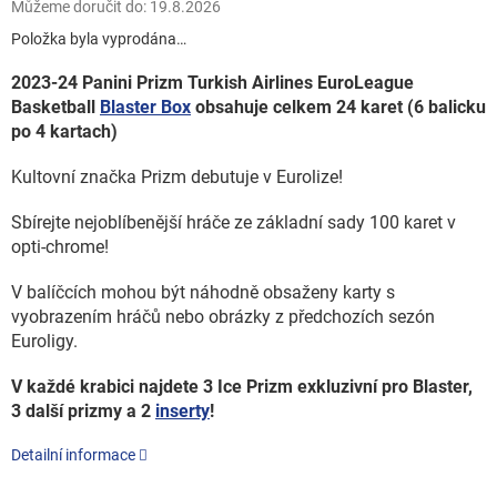
Můžeme doručit do:
19.8.2026
Položka byla vyprodána…
2023-24 Panini Prizm Turkish Airlines EuroLeague
Basketball
Blaster Box
obsahuje celkem 24 karet (6 balicku
po 4 kartach)
Kultovní značka Prizm debutuje v Eurolize!
Sbírejte nejoblíbenější hráče ze základní sady 100 karet v
opti-chrome!
V balíčcích mohou být náhodně obsaženy karty s
vyobrazením hráčů nebo obrázky z předchozích sezón
Euroligy.
V každé krabici najdete 3 Ice Prizm exkluzivní pro Blaster,
3 další prizmy a 2
inserty
!
Detailní informace