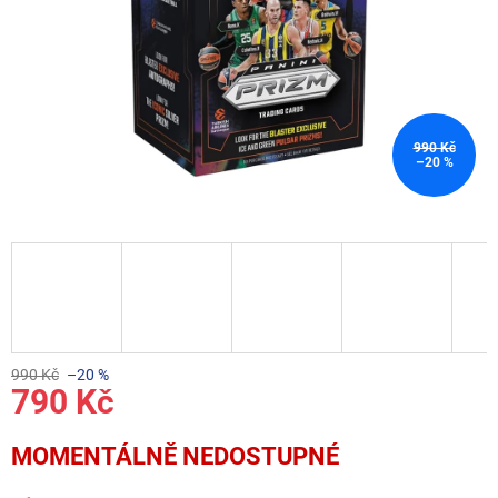
990 Kč
–20 %
990 Kč
–20 %
790 Kč
Měrná
MOMENTÁLNĚ NEDOSTUPNÉ
cena: