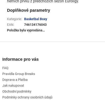
herních prvků z předchozích sezón Euroligy.
Doplňkové parametry
Kategorie
:
Basketbal Boxy
EAN
:
746134176043
Položka byla vyprodána…
Z
á
p
a
Informace pro vás
t
FAQ
í
Pravidla Group Breaks
Doprava a Platba
Jak nakupovat
Obchodní podmínky
Podmínky ochrany osobních údajů