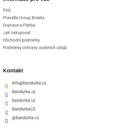
t
FAQ
í
Pravidla Group Breaks
Doprava a Platba
Jak nakupovat
Obchodní podmínky
Podmínky ochrany osobních údajů
Kontakt
info
@
bandurka.cz
Bandurka.cz
bandurka.cz
BandurkaCZ
@bandurka.cz