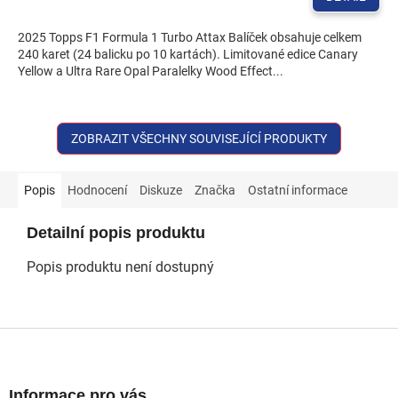
je
5,0
2025 Topps F1 Formula 1 Turbo Attax Balíček obsahuje celkem
z
240 karet (24 balicku po 10 kartách). Limitované edice Canary
5
Yellow a Ultra Rare Opal Paralelky Wood Effect...
hvězdiček.
ZOBRAZIT VŠECHNY SOUVISEJÍCÍ PRODUKTY
Popis
Hodnocení
Diskuze
Značka
Ostatní informace
Detailní popis produktu
Popis produktu není dostupný
Z
á
p
a
Informace pro vás