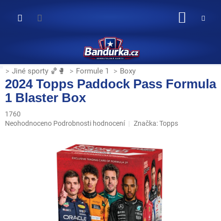
Přejít
na
NÁKUP
obsah
KOŠÍK
Jiné sporty 🏀🥊
Formule 1
Boxy
2024 Topps Paddock Pass Formula
1 Blaster Box
1760
Průměrné
Neohodnoceno
Podrobnosti hodnocení
Značka:
Topps
hodnocení
produktu
je
0,0
z
5
hvězdiček.