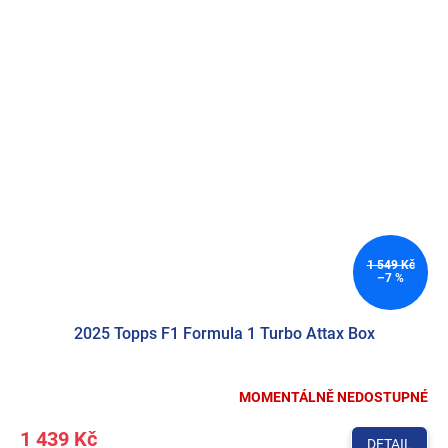
1 549 Kč
–7 %
2025 Topps F1 Formula 1 Turbo Attax Box
MOMENTÁLNĚ NEDOSTUPNÉ
Průměrné
hodnocení
1 439 Kč
produktu
DETAIL