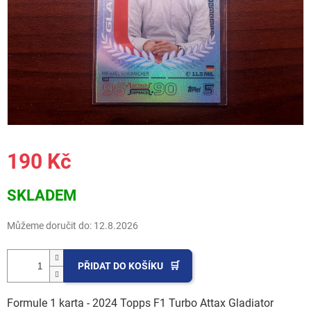
190 Kč
Měrná
SKLADEM
cena:
Můžeme doručit do:
12.8.2026
PŘIDAT DO KOŠÍKU
Formule 1 karta - 2024 Topps F1 Turbo Attax Gladiator