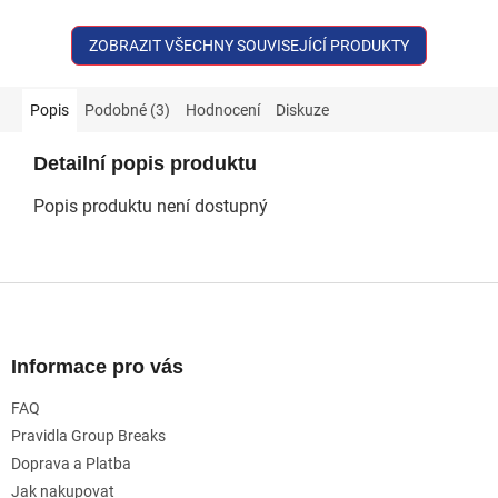
ZOBRAZIT VŠECHNY SOUVISEJÍCÍ PRODUKTY
Popis
Podobné (3)
Hodnocení
Diskuze
Detailní popis produktu
Popis produktu není dostupný
Z
á
p
a
Informace pro vás
t
FAQ
í
Pravidla Group Breaks
Doprava a Platba
Jak nakupovat