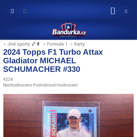
Přejít
na
NÁKUP
obsah
KOŠÍK
Jiné sporty 🏀🥊
Formule 1
Karty
2024 Topps F1 Turbo Attax
Gladiator MICHAEL
SCHUMACHER #330
4224
Průměrné
Neohodnoceno
Podrobnosti hodnocení
hodnocení
produktu
je
0,0
z
5
hvězdiček.