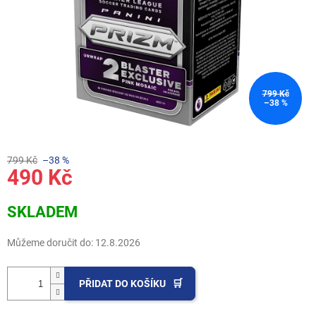
799 Kč
–38 %
799 Kč
–38 %
490 Kč
Měrná
SKLADEM
cena:
Můžeme doručit do:
12.8.2026
PŘIDAT DO KOŠÍKU