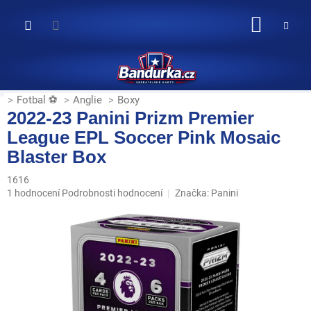
Přejít
na
NÁKUP
obsah
KOŠÍK
Fotbal ⚽
Anglie
Boxy
2022-23 Panini Prizm Premier
League EPL Soccer Pink Mosaic
Blaster Box
1616
Průměrné
1 hodnocení
Podrobnosti hodnocení
Značka:
Panini
hodnocení
produktu
je
5,0
z
5
hvězdiček.