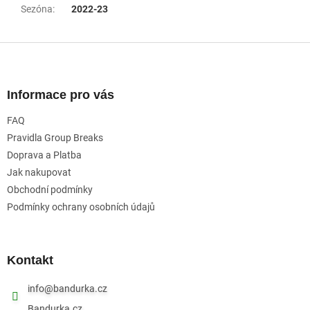
Sezóna
:
2022-23
Z
á
p
a
Informace pro vás
t
FAQ
í
Pravidla Group Breaks
Doprava a Platba
Jak nakupovat
Obchodní podmínky
Podmínky ochrany osobních údajů
Kontakt
info
@
bandurka.cz
Bandurka.cz