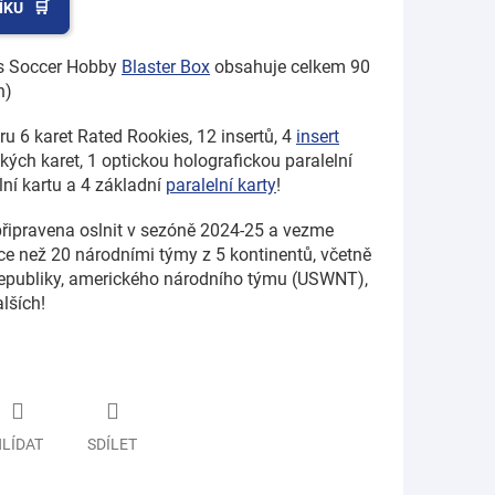
ÍKU
ss Soccer Hobby
Blaster Box
obsahuje celkem 90
h)
 6 karet Rated Rookies, 12 insertů, 4
insert
ckých karet, 1 optickou holografickou paralelní
elní kartu a 4 základní
paralelní karty
!
připravena oslnit v sezóně 2024-25 a vezme
íce než 20 národními týmy z 5 kontinentů, včetně
 republiky, amerického národního týmu (USWNT),
lších!
LÍDAT
SDÍLET