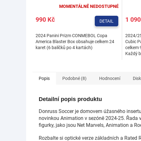
MOMENTÁLNĚ NEDOSTUPNÉ
990 Kč
1 090
DETAIL
2024 Panini Prizm CONMEBOL Copa
2024/25
America Blaster Box obsahuje celkem 24
Cubic Pa
karet (6 balíčků po 4 kartách)
celkem 9
Každý b
Rated Ro
Popis
Podobné (8)
Hodnocení
Dis
Detailní popis produktu
Donruss Soccer je domovem úžasného insertu 
novinkou Animation v sezóně 2024-25. Řada v
figurky, jako jsou Net Marvels, Animation a Ro
Rozbalte si optické verze základních a Rated 