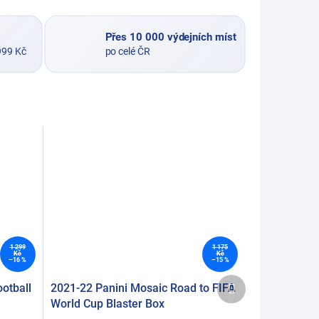
Přes 10 000 výdejních míst
999 Kč
po celé ČR
1 299
1 175
Kč
Kč
–16 %
–15 %
Další
otball
2021-22 Panini Mosaic Road to FIFA
produkt
World Cup Blaster Box