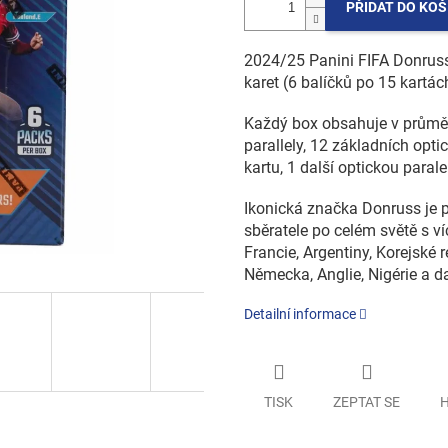
PŘIDAT DO KOŠ
2024/25 Panini FIFA Donru
karet (6 balíčků po 15 kartác
Každý box obsahuje v průměru
parallely, 12 základních opti
kartu, 1 další optickou paral
Ikonická značka Donruss je 
sběratele po celém světě s v
Francie, Argentiny, Korejské
Německa, Anglie, Nigérie a da
Detailní informace
TISK
ZEPTAT SE
H