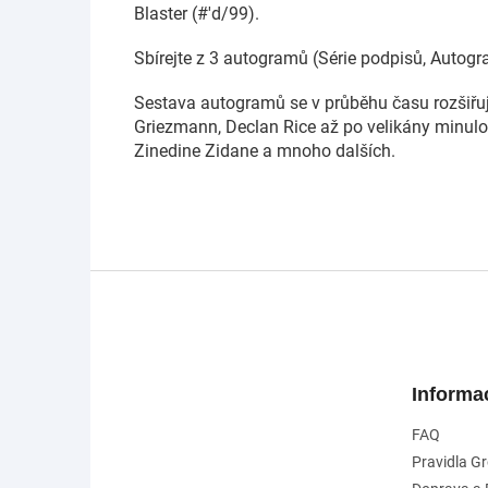
Blaster (#'d/99).
Sbírejte z 3 autogramů (Série podpisů, Autogr
Sestava autogramů se v průběhu času rozšiřu
Griezmann, Declan Rice až po velikány minulos
Zinedine Zidane a mnoho dalších.
Z
á
p
a
t
Informa
í
FAQ
Pravidla G