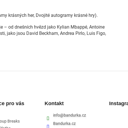
amy krásných her, Dvojité autogramy krásné hry).
je – od dnešních hvězd jako Kylian Mbappé, Antoine
ti, jako jsou David Beckham, Andrea Pirlo, Luis Figo,
ce pro vás
Kontakt
Instag
info
@
bandurka.cz
roup Breaks
Bandurka.cz