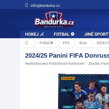
Přejít
info@bandurka.cz
na
obsah
HOKEJ 🏒
FOTBAL ⚽
JINÉ SPORT
Domů
Fotbal ⚽
FIFA
Boxy
2024/25
2024/25 Panini FIFA Donrus
Průměrné
Neohodnoceno
Podrobnosti hodnocení
Značka:
Pani
hodnocení
produktu
je
0,0
z
5
hvězdiček.