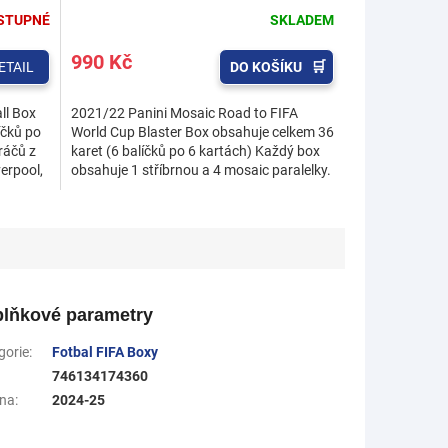
STUPNÉ
SKLADEM
990 Kč
ETAIL
DO KOŠÍKU
ll Box
2021/22 Panini Mosaic Road to FIFA
íčků po
World Cup Blaster Box obsahuje celkem 36
hráčů z
karet (6 balíčků po 6 kartách) Každý box
erpool,
obsahuje 1 stříbrnou a 4 mosaic paralelky.
Hledejte...
lňkové parametry
gorie
:
Fotbal FIFA Boxy
746134174360
na
:
2024-25