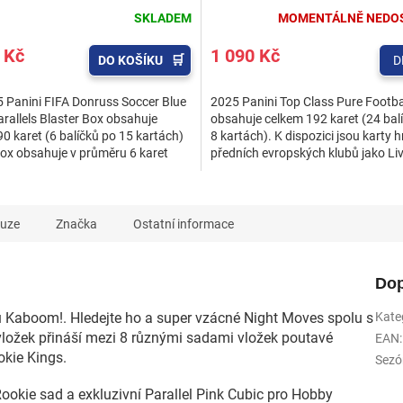
SKLADEM
MOMENTÁLNĚ NEDO
 Kč
1 090 Kč
DO KOŠÍKU
D
 Panini FIFA Donruss Soccer Blue
2025 Panini Top Class Pure Footba
rallels Blaster Box obsahuje
obsahuje celkem 192 karet (24 bal
0 karet (6 balíčků po 15 kartách)
8 kartách). K dispozici jsou karty 
ox obsahuje v průměru 6 karet
předních evropských klubů jako Liv
okies, 12...
Manchester...
kuze
Značka
Ostatní informace
Dop
Kaboom!. Hledejte ho a super vzácné Night Moves spolu s
Kate
ložek přináší mezi 8 různými sadami vložek poutavé
EAN
:
okie Kings.
Sezó
Rookie sad a exkluzivní Parallel Pink Cubic pro Hobby