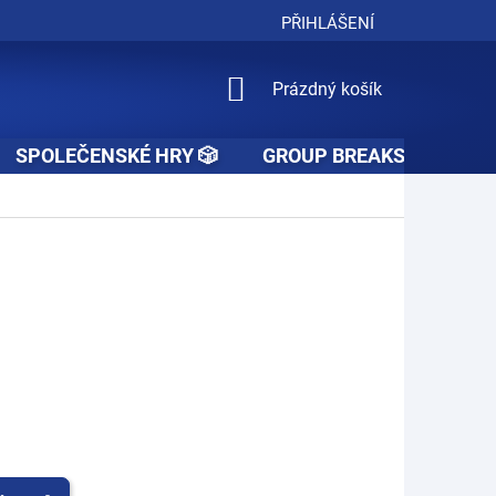
PŘIHLÁŠENÍ
NÁKUPNÍ
Prázdný košík
KOŠÍK
SPOLEČENSKÉ HRY 🎲
GROUP BREAKS 🚧👥🚧