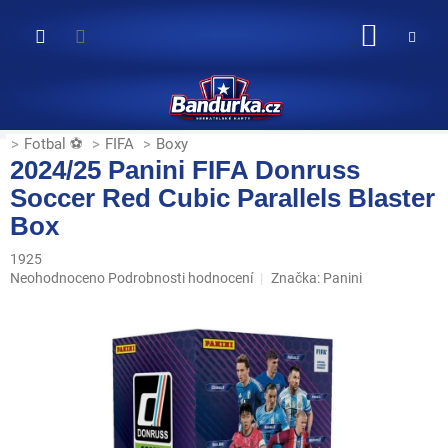
Přejít
na
NÁKUP
obsah
KOŠÍK
Fotbal ⚽
FIFA
Boxy
2024/25 Panini FIFA Donruss
Soccer Red Cubic Parallels Blaster
Box
1925
Průměrné
Neohodnoceno
Podrobnosti hodnocení
Značka:
Panini
hodnocení
produktu
je
0,0
z
5
hvězdiček.