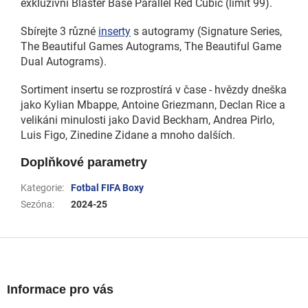
exkluzivní Blaster Base Parallel Red Cubic (limit 99).
Sbírejte 3 různé
inserty
s autogramy (Signature Series,
The Beautiful Games Autograms, The Beautiful Game
Dual Autograms).
Sortiment insertu se rozprostírá v čase - hvězdy dneška
jako Kylian Mbappe, Antoine Griezmann, Declan Rice a
velikáni minulosti jako David Beckham, Andrea Pirlo,
Luis Figo, Zinedine Zidane a mnoho dalších.
Doplňkové parametry
Kategorie
:
Fotbal FIFA Boxy
Sezóna
:
2024-25
Z
á
p
a
Informace pro vás
t