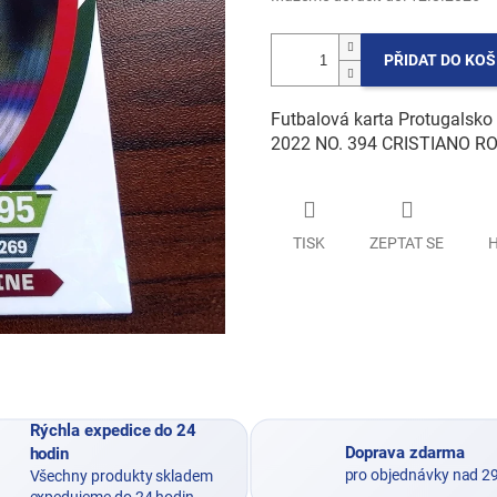
PŘIDAT DO KOŠ
Futbalová karta Protugals
2022 NO. 394 CRISTIANO R
TISK
ZEPTAT SE
H
Rýchla expedice do 24
Doprava zdarma
hodin
pro objednávky nad 2
Všechny produkty skladem
expedujeme do 24 hodin.