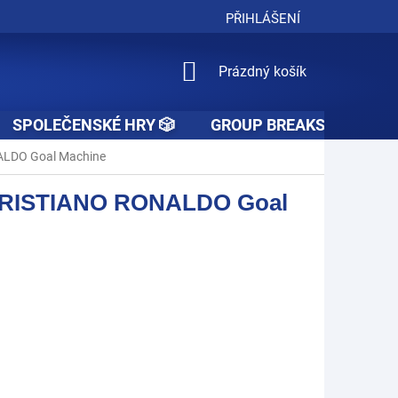
PŘIHLÁŠENÍ
NÁKUPNÍ
Prázdný košík
KOŠÍK
SPOLEČENSKÉ HRY 🎲
GROUP BREAKS 🚧👥🚧
ALDO Goal Machine
 CRISTIANO RONALDO Goal