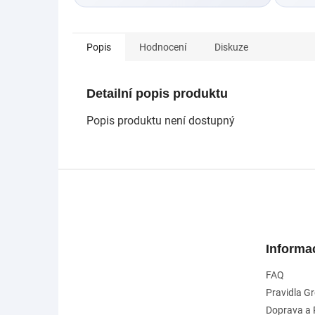
Popis
Hodnocení
Diskuze
Detailní popis produktu
Popis produktu není dostupný
Z
á
p
a
t
Informa
í
FAQ
Pravidla G
Doprava a 