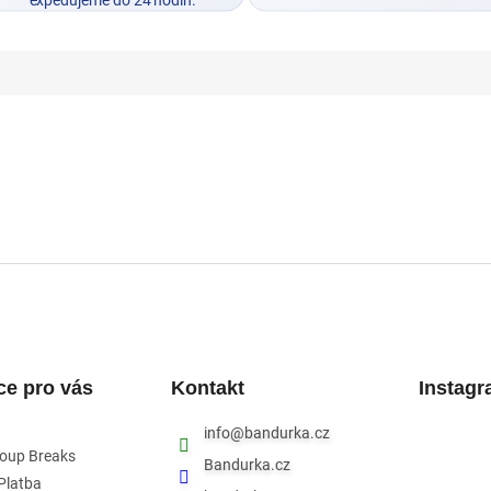
ce pro vás
Kontakt
Instag
info
@
bandurka.cz
roup Breaks
Bandurka.cz
Platba