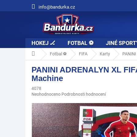
Přejít
info@bandurka.cz
na
obsah
HOKEJ 🏒
FOTBAL ⚽
JINÉ SPORT
Domů
Fotbal ⚽
FIFA
Karty
PANINI
PANINI ADRENALYN XL FIF
Machine
4078
Průměrné
Neohodnoceno
Podrobnosti hodnocení
hodnocení
produktu
je
0,0
z
5
hvězdiček.