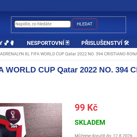
HLEDAT
Y 🏀🥊
NESPORTOVNÍ 🃏
PŘISLUŠENSTVÍ 🛠️
 ADRENALYN XL FIFA WORLD CUP Qatar 2022 NO. 394 CRISTIANO RON
A WORLD CUP Qatar 2022 NO. 394
99 Kč
Měrná
SKLADEM
cena:
Můžeme doručit do:
12.8.2026