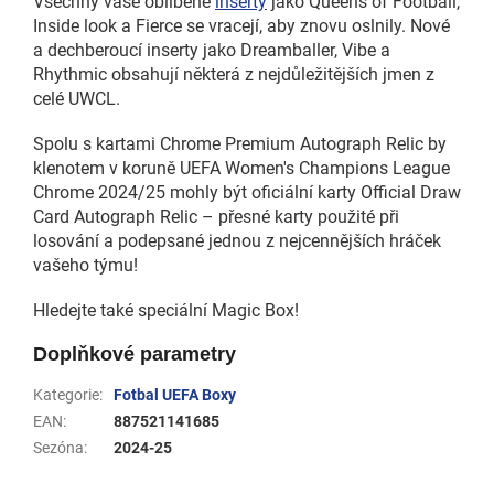
Všechny vaše oblíbené
inserty
jako Queens of Football,
Inside look a Fierce se vracejí, aby znovu oslnily. Nové
a dechberoucí inserty jako Dreamballer, Vibe a
Rhythmic obsahují některá z nejdůležitějších jmen z
celé UWCL.
Spolu s kartami Chrome Premium Autograph Relic by
klenotem v koruně UEFA Women's Champions League
Chrome 2024/25 mohly být oficiální karty Official Draw
Card Autograph Relic – přesné karty použité při
losování a podepsané jednou z nejcennějších hráček
vašeho týmu!
Hledejte také speciální Magic Box!
Doplňkové parametry
Kategorie
:
Fotbal UEFA Boxy
EAN
:
887521141685
Sezóna
:
2024-25