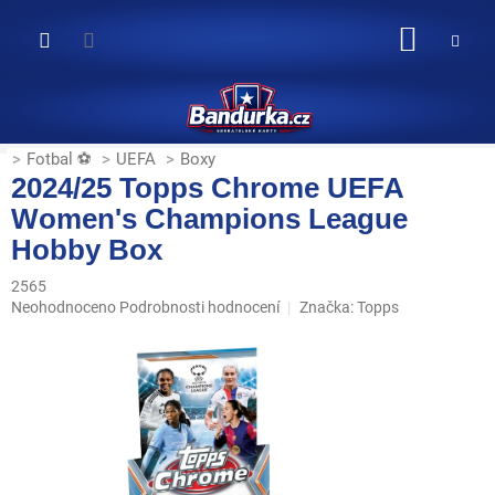
Přejít
na
NÁKUP
obsah
KOŠÍK
Fotbal ⚽
UEFA
Boxy
2024/25 Topps Chrome UEFA
Women's Champions League
Hobby Box
2565
Průměrné
Neohodnoceno
Podrobnosti hodnocení
Značka:
Topps
hodnocení
produktu
je
0,0
z
5
hvězdiček.