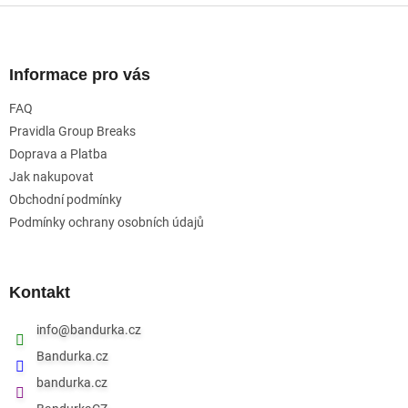
Z
á
p
a
Informace pro vás
t
FAQ
í
Pravidla Group Breaks
Doprava a Platba
Jak nakupovat
Obchodní podmínky
Podmínky ochrany osobních údajů
Kontakt
info
@
bandurka.cz
Bandurka.cz
bandurka.cz