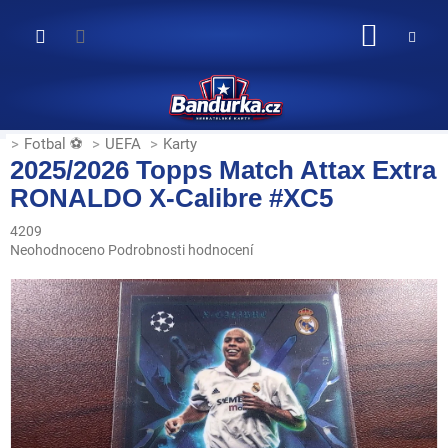
Přejít
na
NÁKUP
obsah
KOŠÍK
Fotbal ⚽
UEFA
Karty
2025/2026 Topps Match Attax Extra
RONALDO X-Calibre #XC5
4209
Průměrné
Neohodnoceno
Podrobnosti hodnocení
hodnocení
produktu
je
0,0
z
5
hvězdiček.