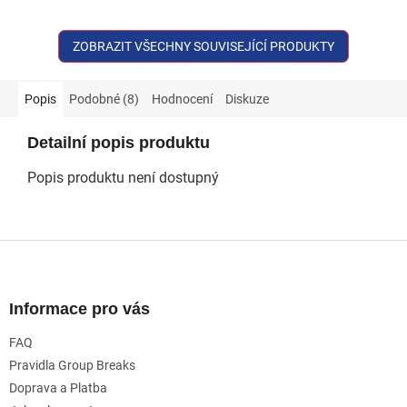
ZOBRAZIT VŠECHNY SOUVISEJÍCÍ PRODUKTY
Popis
Podobné (8)
Hodnocení
Diskuze
Detailní popis produktu
Popis produktu není dostupný
Z
á
p
a
Informace pro vás
t
FAQ
í
Pravidla Group Breaks
Doprava a Platba