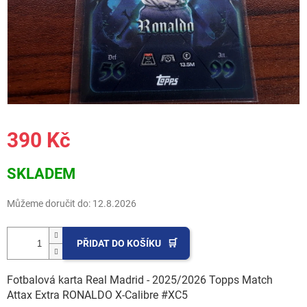
390 Kč
Měrná
SKLADEM
cena:
Můžeme doručit do:
12.8.2026
PŘIDAT DO KOŠÍKU
Fotbalová karta Real Madrid - 2025/2026 Topps Match
Attax Extra RONALDO X-Calibre #XC5