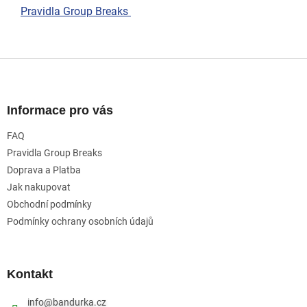
Pravidla Group Breaks
Z
á
p
a
Informace pro vás
t
FAQ
í
Pravidla Group Breaks
Doprava a Platba
Jak nakupovat
Obchodní podmínky
Podmínky ochrany osobních údajů
Kontakt
info
@
bandurka.cz