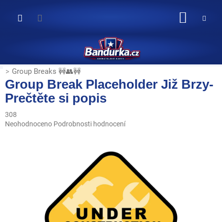
Přejít
na
NÁKUP
obsah
KOŠÍK
Group Breaks 🚧👥🚧
Group Break Placeholder Již Brzy-
Prečtěte si popis
308
Průměrné
Neohodnoceno
Podrobnosti hodnocení
hodnocení
produktu
je
0,0
z
5
hvězdiček.