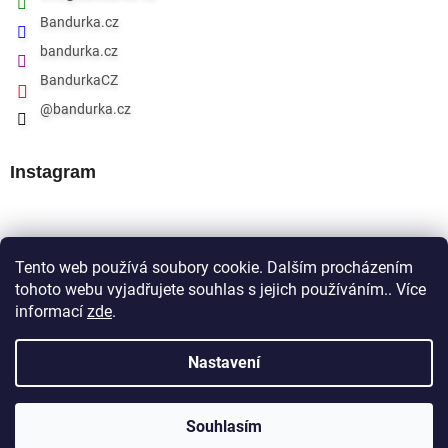
Bandurka.cz
bandurka.cz
BandurkaCZ
@bandurka.cz
Instagram
Přijímáme online platby
Tento web používá soubory cookie. Dalším procházením
tohoto webu vyjadřujete souhlas s jejich používáním.. Více
informací
zde
.
Nastavení
Souhlasím
Copyright 2026
Bandurka.cz
. Všechna práva vyhrazena.