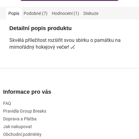
Popis
Podobné (7)
Hodnocení (1)
Diskuze
Detailní popis produktu
Skvělá příležitost rozšířit svou sbírku o památku na
mimořádný hokejový večer! 🏒
Z
á
p
a
Informace pro vás
t
FAQ
í
Pravidla Group Breaks
Doprava a Platba
Jak nakupovat
Obchodní podmínky