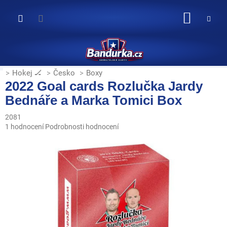
Přejít
na
NÁKUP
obsah
KOŠÍK
Hokej 🏒
Česko
Boxy
2022 Goal cards Rozlučka Jardy
Bednáře a Marka Tomici Box
2081
Průměrné
1 hodnocení
Podrobnosti hodnocení
hodnocení
produktu
je
5,0
z
5
hvězdiček.