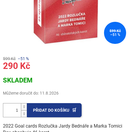
599 Kč
–51 %
599 Kč
–51 %
290 Kč
Měrná
SKLADEM
cena:
Můžeme doručit do:
11.8.2026
PŘIDAT DO KOŠÍKU
2022 Goal cards Rozlučka Jardy Bednáře a Marka Tomici