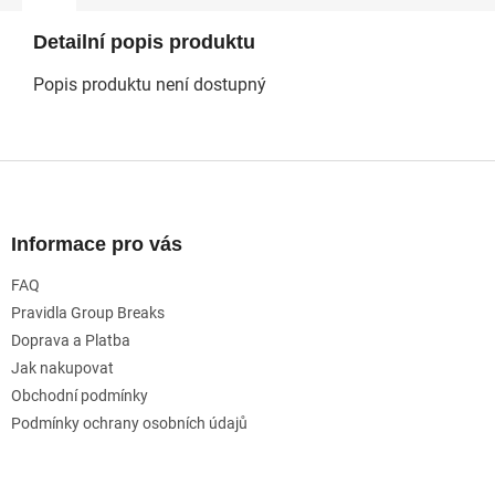
Detailní popis produktu
Popis produktu není dostupný
Z
á
p
a
Informace pro vás
t
FAQ
í
Pravidla Group Breaks
Doprava a Platba
Jak nakupovat
Obchodní podmínky
Podmínky ochrany osobních údajů