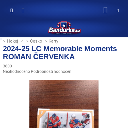
Přejít
na
NÁKUP
obsah
KOŠÍK
Hokej 🏒
Česko
Karty
2024-25 LC Memorable Moments
ROMAN ČERVENKA
3800
Průměrné
Neohodnoceno
Podrobnosti hodnocení
hodnocení
produktu
je
0,0
z
5
hvězdiček.