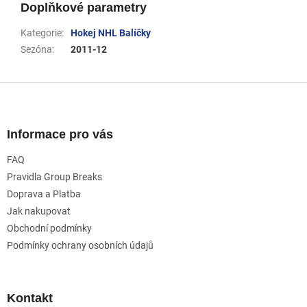
Doplňkové parametry
Kategorie
:
Hokej NHL Balíčky
Sezóna
:
2011-12
Z
á
p
a
Informace pro vás
t
FAQ
í
Pravidla Group Breaks
Doprava a Platba
Jak nakupovat
Obchodní podmínky
Podmínky ochrany osobních údajů
Kontakt