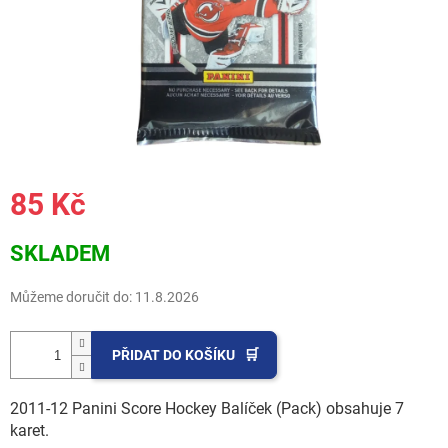
85 Kč
Měrná
SKLADEM
cena:
Můžeme doručit do:
11.8.2026
PŘIDAT DO KOŠÍKU
2011-12 Panini Score Hockey Balíček (Pack) obsahuje 7
karet.