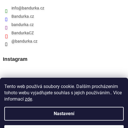
info
@
bandurka.cz
Bandurka.cz
bandurka.cz
BandurkaCZ
@bandurka.cz
Instagram
Přijímáme online platby
Tento web používá soubory cookie. Dalším procházením
tohoto webu vyjadřujete souhlas s jejich používáním.. Více
informací
zde
.
Nastavení