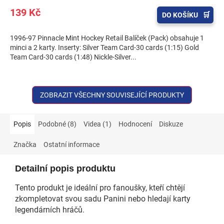
139 Kč
DO KOŠÍKU
1996-97 Pinnacle Mint Hockey Retail Balíček (Pack) obsahuje 1
minci a 2 karty. Inserty: Silver Team Card-30 cards (1:15) Gold
Team Card-30 cards (1:48) Nickle-Silver...
ZOBRAZIT VŠECHNY SOUVISEJÍCÍ PRODUKTY
Popis
Podobné (8)
Videa (1)
Hodnocení
Diskuze
Značka
Ostatní informace
Detailní popis produktu
Tento produkt je ideální pro fanoušky, kteří chtějí
zkompletovat svou sadu Panini nebo hledají karty
legendárních hráčů.