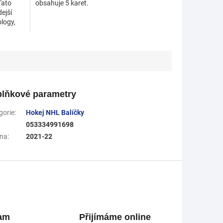
Tato
obsahuje 5 karet.
ejší
logy,
lňkové parametry
gorie
:
Hokej NHL Balíčky
053334991698
na
:
2021-22
ram
Přijímáme online