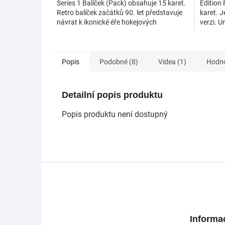
Series 1 Balíček (Pack) obsahuje 15 karet.
Edition
Retro balíček začátků 90. let představuje
karet. 
návrat k ikonické éře hokejových
verzi. U
sběratelských...
hokejové
Popis
Podobné (8)
Videa (1)
Hodn
Detailní popis produktu
Popis produktu není dostupný
Z
á
p
a
t
Informa
í