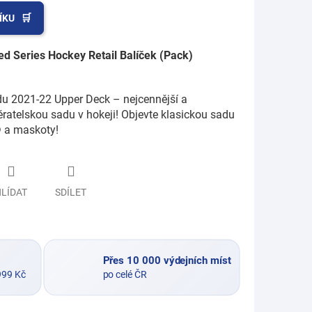
ÍKU
d Series Hockey Retail Balíček (Pack)
u 2021-22 Upper Deck – nejcennější a
ěratelskou sadu v hokeji! Objevte klasickou sadu
®
a maskoty!
LÍDAT
SDÍLET
Přes 10 000 výdejních míst
999 Kč
po celé ČR