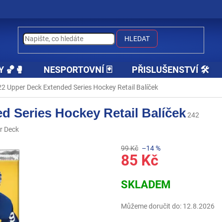
HLEDAT
Y 🏀🥊
NESPORTOVNÍ 🃏
PŘISLUŠENSTVÍ 🛠️
2 Upper Deck Extended Series Hockey Retail Balíček
d Series Hockey Retail Balíček
242
r Deck
99 Kč
–14 %
85 Kč
Měrná
SKLADEM
cena:
Můžeme doručit do:
12.8.2026