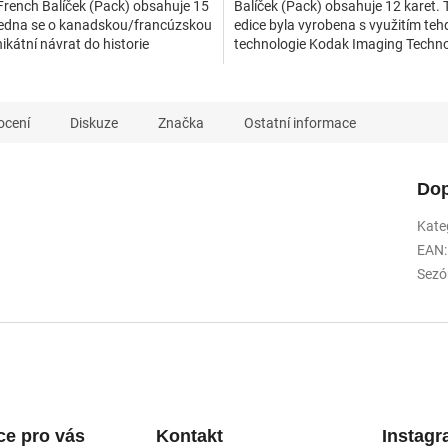
 French Balíček (Pack) obsahuje 15
Balíček (Pack) obsahuje 12 karet. 
Jedna se o kanadskou/francúzskou
edice byla vyrobena s využitím tehd
nikátní návrat do historie
technologie Kodak Imaging Techno
ho sběratelství....
která zajišťovala vysokou...
ocení
Diskuze
Značka
Ostatní informace
Dop
Kate
EAN
:
Sezó
ce pro vás
Kontakt
Instag