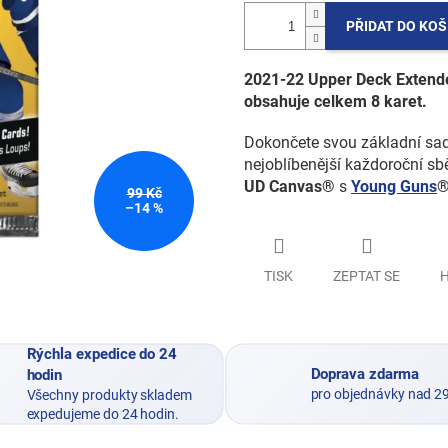
PŘIDAT DO KOŠ
2021-22 Upper Deck Extende
obsahuje celkem 8 karet.
Dokončete svou základní sad
nejoblíbenější každoroční sb
UD Canvas®
s
Young Guns
99 Kč
–14 %
TISK
ZEPTAT SE
H
Rýchla expedice do 24
Doprava zdarma
hodin
pro objednávky nad 2
Všechny produkty skladem
expedujeme do 24 hodin.