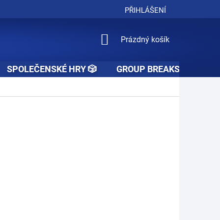
PŘIHLÁŠENÍ
NÁKUPNÍ
Prázdný košík
KOŠÍK
SPOLEČENSKÉ HRY 🎲
GROUP BREAKS 🚧👥🚧