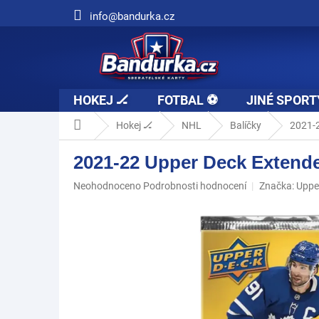
Přejít
info@bandurka.cz
na
obsah
HOKEJ 🏒
FOTBAL ⚽
JINÉ SPORT
Domů
Hokej 🏒
NHL
Balíčky
2021-2
2021-22 Upper Deck Extende
Průměrné
Neohodnoceno
Podrobnosti hodnocení
Značka:
Uppe
hodnocení
produktu
je
0,0
z
5
hvězdiček.