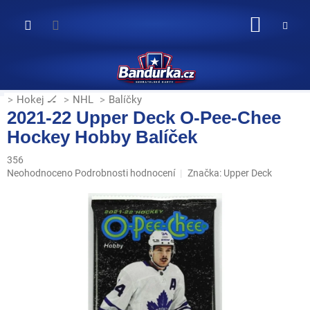
Přejít
na
NÁKUP
obsah
KOŠÍK
Hokej 🏒
NHL
Balíčky
2021-22 Upper Deck O-Pee-Chee
Hockey Hobby Balíček
356
Průměrné
Neohodnoceno
Podrobnosti hodnocení
Značka:
Upper Deck
hodnocení
produktu
je
0,0
z
5
hvězdiček.