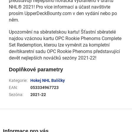
představují nejlepšího nováčka vybraného v draftu
NHL® 2021! Pro více informací a účast navštivte
prosím UpperDeckBounty.com v den vydání nebo po
něm.
Upozornění na sběratelskou kartu! Šťastní sběratelé
najdou vzácnou kartu OPC Rookie Phenoms Complete
Set Redemption, kterou lze vyměnit za kompletní
devítikaretní sadu OPC Rookie Phenoms představující
devět nejlepších nováčků sezóny 2021-22!
Doplňkové parametry
Kategorie
:
Hokej NHL Balíčky
EAN
:
053334967723
Sezóna
:
2021-22
Z
á
p
a
Informace pro vás