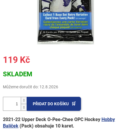
119 Kč
Měrná
SKLADEM
cena:
Můžeme doručit do:
12.8.2026
PŘIDAT DO KOŠÍKU
2021-22 Upper Deck O-Pee-Chee OPC Hockey
Hobby
Balíček
(Pack) obsahuje 10 karet.