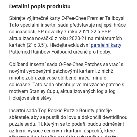
Detailní popis produktu
Sbírejte výjimečné karty O-Pee-Chee Premier Tallboys!
Tato speciální insertní sada představuje nejlepší hráče
současnosti, SP nováčky z roku 2021-22 a SSP
aktualizace nováčků z roku 2020-21 na miniaturních
kartách (2" x 3,5"). Hledejte exkluzivní
paralelní karty
Patterned Rainbow Foilboard určené pro hobby.
Oblíbená insertní sada O-Pee-Chee Patches se vrací s
novými vyrobenými patchovými kartami, z nichž
mnohé zobrazují vaše oblíbené hráče, minulé i
současné. Tato sada obsahuje velmi vzácné patche s
motivem Stanley Cupu, aktualizovaných log a log
Hokejové síně slávy.
Insertní sada Top Rookie Puzzle Bounty přiměje
sběratele, aby se pustili do lovu a dokončili devítidílnou
puzzle sadu. Ti, kterým se to podaří, budou odměněni
až třemi vysoce ceněnými kartami úspěchů, které