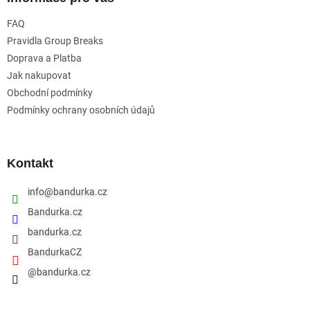
t
FAQ
í
Pravidla Group Breaks
Doprava a Platba
Jak nakupovat
Obchodní podmínky
Podmínky ochrany osobních údajů
Kontakt
info
@
bandurka.cz
Bandurka.cz
bandurka.cz
BandurkaCZ
@bandurka.cz