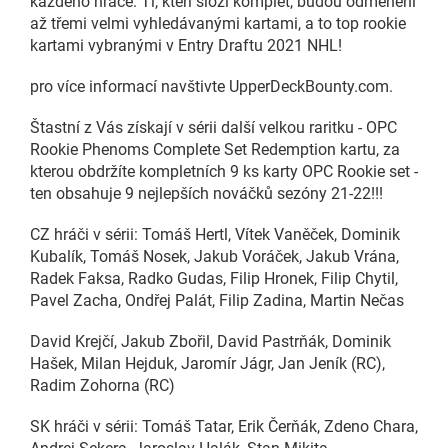
každého hráče. Ti, kteří složí komplet, budou odměněni
až třemi velmi vyhledávanými kartami, a to top rookie
kartami vybranými v Entry Draftu 2021 NHL!
pro více informací navštivte UpperDeckBounty.com.
Štastní z Vás získají v sérii další velkou raritku - OPC
Rookie Phenoms Complete Set Redemption kartu, za
kterou obdržíte kompletních 9 ks karty OPC Rookie set -
ten obsahuje 9 nejlepších nováčků sezóny 21-22!!!
CZ hráči v sérii: Tomáš Hertl, Vítek Vaněček, Dominik
Kubalík, Tomáš Nosek, Jakub Voráček, Jakub Vrána,
Radek Faksa, Radko Gudas, Filip Hronek, Filip Chytil,
Pavel Zacha, Ondřej Palát, Filip Zadina, Martin Nečas
David Krejčí, Jakub Zbořil, David Pastrňák, Dominik
Hašek, Milan Hejduk, Jaromír Jágr, Jan Jeník (RC),
Radim Zohorna (RC)
SK hráči v sérii: Tomáš Tatar, Erik Čerňák, Zdeno Chara,