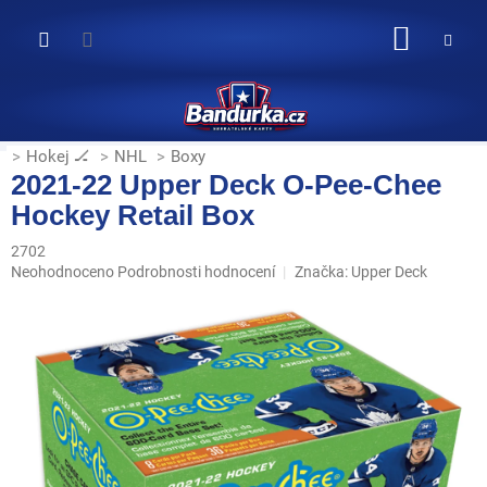
Přejít
na
NÁKUP
obsah
KOŠÍK
Hokej 🏒
NHL
Boxy
2021-22 Upper Deck O-Pee-Chee
Hockey Retail Box
2702
Průměrné
Neohodnoceno
Podrobnosti hodnocení
Značka:
Upper Deck
hodnocení
produktu
je
0,0
z
5
hvězdiček.