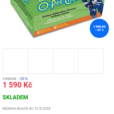
1 990 Kč
–20 %
1 990 Kč
–20 %
1 590 Kč
Měrná
SKLADEM
cena:
Můžeme doručit do:
12.8.2026