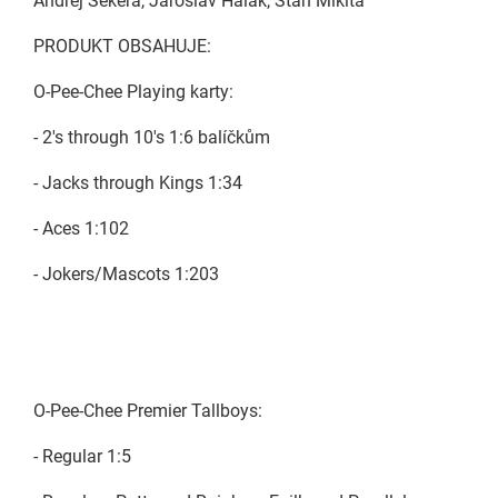
Andrej Sekera, Jaroslav Halák, Stan Mikita
PRODUKT OBSAHUJE:
O-Pee-Chee Playing karty:
- 2's through 10's 1:6 balíčkům
- Jacks through Kings 1:34
- Aces 1:102
- Jokers/Mascots 1:203
O-Pee-Chee Premier Tallboys:
- Regular 1:5