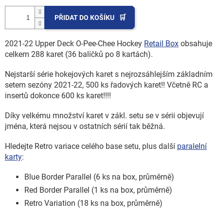
PŘIDAT DO KOŠÍKU
2021-22 Upper Deck O-Pee-Chee Hockey
Retail Box
obsahuje
celkem 288 karet (36 balíčků po 8 kartách).
Nejstarší série hokejových karet s nejrozsáhlejším základním
setem sezóny 2021-22, 500 ks řadových karet!! Včetně RC a
insertů dokonce 600 ks karet!!!!
Díky velkému množství karet v zákl. setu se v sérii objevují
jména, která nejsou v ostatních sérií tak běžná.
Hledejte Retro variace celého base setu, plus další
paralelní
karty
:
Blue Border Parallel (6 ks na box, průměrně)
Red Border Parallel (1 ks na box, průměrně)
Retro Variation (18 ks na box, průměrně)