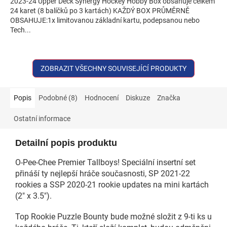
2023-24 Upper Deck Synergy Hockey Hobby Box obsahuje celkem
24 karet (8 balíčků po 3 kartách) KAŽDÝ BOX PRŮMĚRNĚ
OBSAHUJE:1x limitovanou základní kartu, podepsanou nebo
Tech...
ZOBRAZIT VŠECHNY SOUVISEJÍCÍ PRODUKTY
Popis
Podobné (8)
Hodnocení
Diskuze
Značka
Ostatní informace
Detailní popis produktu
O-Pee-Chee Premier Tallboys! Speciální insertní set
přináší ty nejlepší hráče současnosti, SP 2021-22
rookies a SSP 2020-21 rookie updates na mini kartách
(2" x 3.5").
Top Rookie Puzzle Bounty bude možné složit z 9-ti ks u