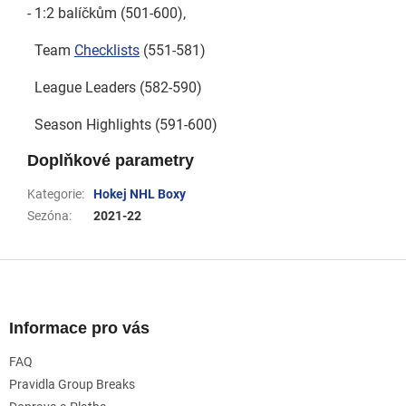
- 1:2 balíčkům (501-600),
Team
Checklists
(551-581)
League Leaders (582-590)
Season Highlights (591-600)
Doplňkové parametry
Kategorie
:
Hokej NHL Boxy
Sezóna
:
2021-22
Z
á
p
a
Informace pro vás
t
FAQ
í
Pravidla Group Breaks