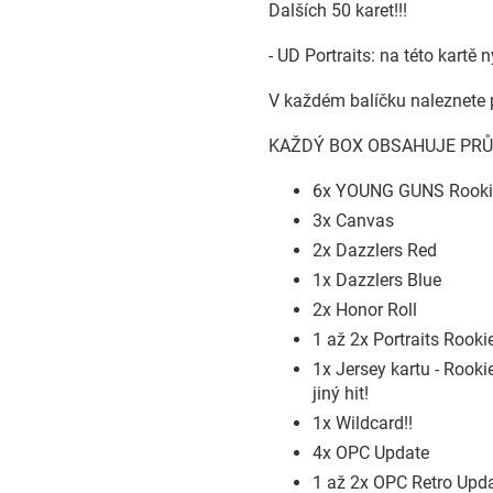
Dalších 50 karet!!!
- UD Portraits: na této kartě 
V každém balíčku naleznete p
KAŽDÝ BOX OBSAHUJE PR
6x YOUNG GUNS Rookie
3x Canvas
2x Dazzlers Red
1x Dazzlers Blue
2x Honor Roll
1 až 2x Portraits Rooki
1x Jersey kartu - Rookie
jiný hit!
1x Wildcard!!
4x OPC Update
1 až 2x OPC Retro Upd