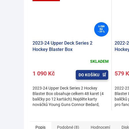
1 799
Kč
–39 %
2023-24 Upper Deck Series 2
2022-2
Hockey Blaster Box
Hockey
SKLADEM
Průměrné
hodnocení
1 090 Kč
579 
produktu
DO KOŠÍKU
je
5,0
2023-24 Upper Deck Series 2 Hockey
2022-23
z
Blaster Box obsahuje celkem 48 karet (4
Blaster
5
balíčky po 12 kartách).Najděte karty
balíčků 
hvězdiček.
nováčků Young Guns Connor Bedard,
pro fan
Bobby McMann, Leo Carlsson,...
karet.Hl
Popis
Podobné (8)
Hodnocení
Dis