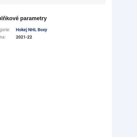
lňkové parametry
gorie
:
Hokej NHL Boxy
na
:
2021-22