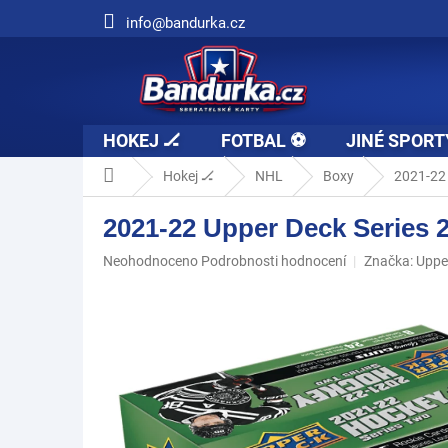
Přejít
info@bandurka.cz
na
obsah
HOKEJ 🏒
FOTBAL ⚽
JINÉ SPORT
Domů
Hokej 🏒
NHL
Boxy
2021-22 
2021-22 Upper Deck Series 
Průměrné
Neohodnoceno
Podrobnosti hodnocení
Značka:
Uppe
hodnocení
produktu
je
0,0
z
5
hvězdiček.