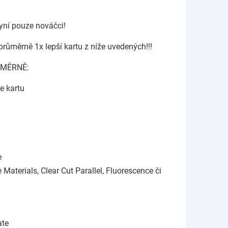
nyní pouze nováčci!
růměrně 1x lepší kartu z níže uvedených!!!
ŮMĚRNĚ:
 kartu
e
 Materials, Clear Cut Parallel, Fluorescence či
ate