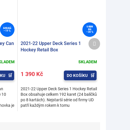
1 999
549 Kč
Kč
–19 %
–30 %
Další
key Can
2021-22 Upper Deck Series 1
produkt
Hockey Retail Box
KLADEM
SKLADEM
1 390 Kč
ÍKU
DO KOŠÍKU
an
2021-22 Upper Deck Series 1 Hockey Retail
 10
Box obsahuje celkem 192 karet (24 balíčků
po 8 kartách). Nejstarší série od firmy UD
hovka je
patří každým rokem k tomu
nejzajímavějšímu na...