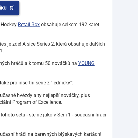
ÍKU
2 Hockey
Retail Box
obsahuje celkem 192 karet
s je zde! A sice Series 2, která obsahuje dalších
1.
sných hráčů a k tomu 50 nováčků na
YOUNG
aké pro insertní serie z "jedničky":
oučasné hvězdy a ty nejlepší nováčky, plus
ciální Program of Excellence.
 tohoto setu - stejně jako v Serii 1 - současní hráči
současní hráči na barevných blýskavých kartách!