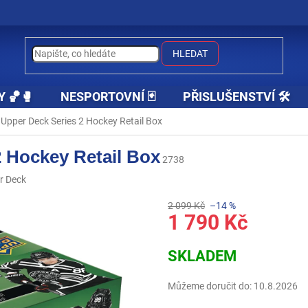
HLEDAT
Y 🏀🥊
NESPORTOVNÍ 🃏
PŘISLUŠENSTVÍ 🛠️
Upper Deck Series 2 Hockey Retail Box
2 Hockey Retail Box
2738
r Deck
2 099 Kč
–14 %
1 790 Kč
Měrná
SKLADEM
cena:
Můžeme doručit do:
10.8.2026