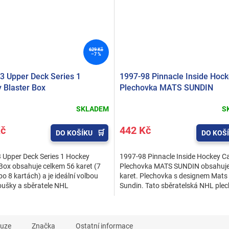
629 Kč
–7 %
3 Upper Deck Series 1
1997-98 Pinnacle Inside Hoc
 Blaster Box
Plechovka MATS SUNDIN
SKLADEM
S
Kč
442 Kč
DO KOŠÍKU
DO KOŠ
 Upper Deck Series 1 Hockey
1997-98 Pinnacle Inside Hockey C
 Box obsahuje celkem 56 karet (7
Plechovka MATS SUNDIN obsahuje
po 8 kartách) a je ideální volbou
karet. Plechovka s designem Mats
oušky a sběratele NHL
Sundin. Tato sběratelská NHL plec
avním lákadlem jsou...
skvělým doplňkem do...
kuze
Značka
Ostatní informace