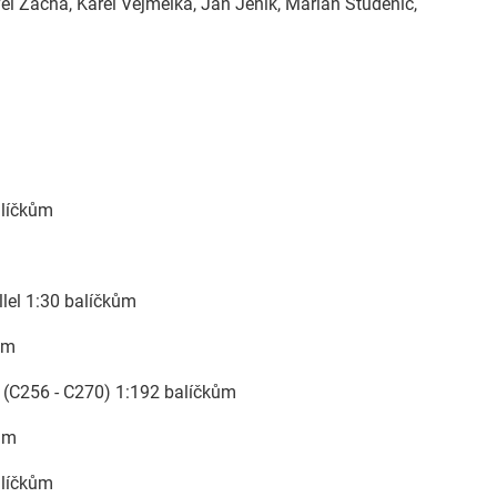
vel Zacha, Karel Vejmelka, Jan Jeník, Marian Studenič,
alíčkům
llel 1:30 balíčkům
ům
 (C256 - C270) 1:192 balíčkům
kům
alíčkům