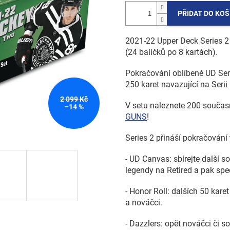
PŘIDAT DO KOŠ
2021-22 Upper Deck Series 
(24 balíčků po 8 kartách).
Pokračování oblíbené UD Serie
250 karet navazující na Serii 
2 099 Kč
V setu naleznete 200 souča
–14 %
GUNS
!
Series 2 přináší pokračování t
- UD Canvas: sbírejte další s
legendy na Retired a pak spe
- Honor Roll: dalších 50 karet
a nováčci.
- Dazzlers: opět nováčci či 