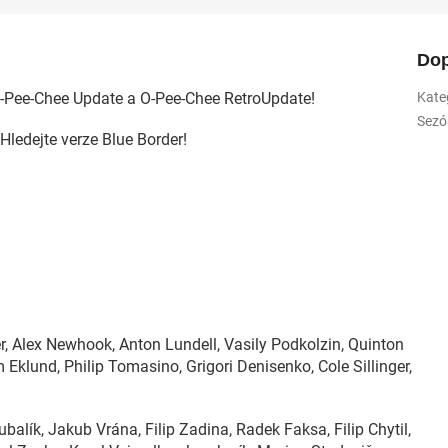
Dop
y O-Pee-Chee Update a O-Pee-Chee RetroUpdate!
Kate
Sezó
Hledejte verze Blue Border!
 Alex Newhook, Anton Lundell, Vasily Podkolzin, Quinton
 Eklund, Philip Tomasino, Grigori Denisenko, Cole Sillinger,
balík, Jakub Vrána, Filip Zadina, Radek Faksa, Filip Chytil,