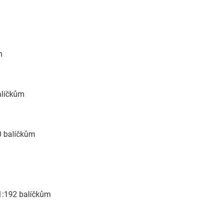
m
m
alíčkům
0 balíčkům
 1:192 balíčkům