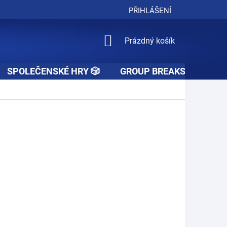
PŘIHLÁŠENÍ
NÁKUPNÍ
Prázdný košík
KOŠÍK
SPOLEČENSKÉ HRY 🎲
GROUP BREAKS 🚧👥🚧