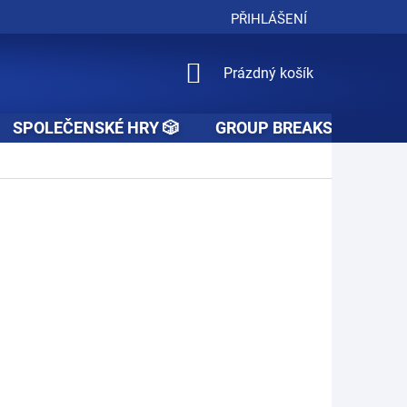
PŘIHLÁŠENÍ
NÁKUPNÍ
Prázdný košík
KOŠÍK
SPOLEČENSKÉ HRY 🎲
GROUP BREAKS 🚧👥🚧