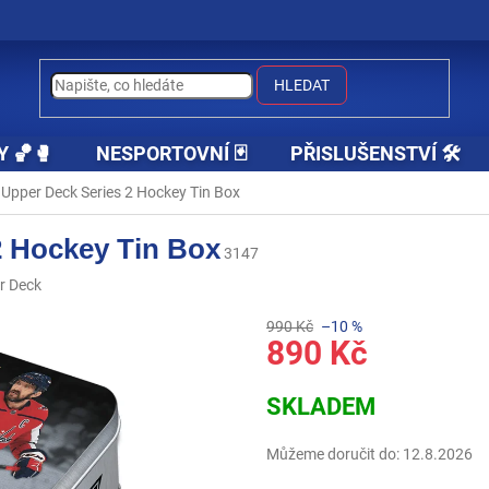
HLEDAT
Y 🏀🥊
NESPORTOVNÍ 🃏
PŘISLUŠENSTVÍ 🛠️
Upper Deck Series 2 Hockey Tin Box
2 Hockey Tin Box
3147
r Deck
990 Kč
–10 %
890 Kč
Měrná
SKLADEM
cena:
Můžeme doručit do:
12.8.2026