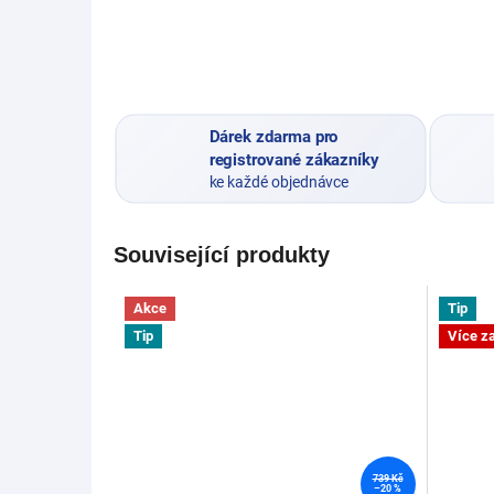
Dárek zdarma pro
registrované zákazníky
ke každé objednávce
Související produkty
Akce
Tip
Tip
Více z
739 Kč
–20 %