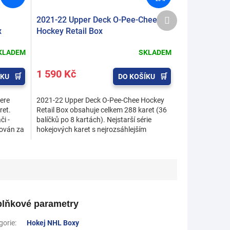
Další
2021-22 Upper Deck O-Pee-Chee
produkt
x
Hockey Retail Box
KLADEM
SKLADEM
1 590 Kč
ÍKU
DO KOŠÍKU
ere
2021-22 Upper Deck O-Pee-Chee Hockey
ret.
Retail Box obsahuje celkem 288 karet (36
i -
balíčků po 8 kartách). Nejstarší série
žován za
hokejových karet s nejrozsáhlejším
základním setem sezóny...
lňkové parametry
gorie
:
Hokej NHL Boxy