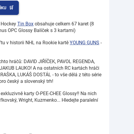
ÍKU
2 Hockey
Tin Box
obsahuje celkem 67 karet (8
nus OPC Glossy Balíček s 3 kartami)
ftu v historii NHL na Rookie kartě
YOUNG GUNS
-
chto hráčů: DAVID JIŘÍČEK, PAVOL REGENDA,
AKUB LAUKO! A na ostatních RC kartách hráči
AŠKA, LUKÁŠ DOSTÁL - to vše dělá z této série
ro český a slovenský trh!
 exkluzivně karty O-PEE-CHEE Glossy!! Na nich
fkovský, Wright, Kuzmenko... Hledejte paralelní