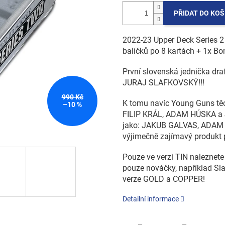
PŘIDAT DO KOŠ
2022-23 Upper Deck Series 
balíčků po 8 kartách + 1x Bo
První slovenská jednička dra
JURAJ SLAFKOVSKÝ!!!
990 Kč
K tomu navíc Young Guns tě
–10 %
FILIP KRÁL, ADAM HÚSKA a J
jako: JAKUB GALVAS, ADAM R
výjimečně zajímavý produkt p
Pouze ve verzi TIN naleznete
pouze nováčky, například Sla
verze GOLD a COPPER!
Detailní informace