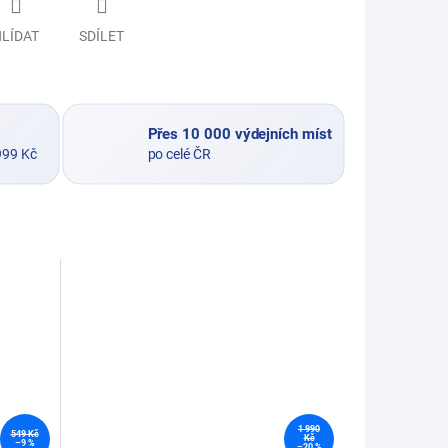
LÍDAT
SDÍLET
Přes 10 000 výdejních míst
999 Kč
po celé ČR
1 990
549 Kč
Kč
–9 %
–20 %