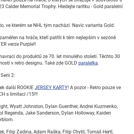
3 Calder Memorial Trophy. Hledejte raritku - Gold paralelní
to, ve kterém se NHL tým nachází. Navíc varianta Gold.
 zaměřen na hráče, kteří patřili k těm nejlepším v sezóně
R verze Purple!!
avrací do produktů ze 70. let minulého století. Těchto 30
snosti v retro designu. Také zde GOLD
paralelka
.
Serii 2:
írek další ROOKIE
JERSEY KARTY
! A pozor - Retro pouze ve
 s limitací /15!!!
ght, Wyatt Johnston, Dylan Guenther, Andrei Kuzmenko,
vol Regenda, Jake Sanderson, Dylan Holloway, Kaiden
erblom.
k, Filip Zadina, Adam Raška, Filip Chytil, Tomáš Hertl,