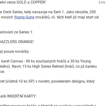
alelní verze GOLD a COPPER!
EAN
:
er Deck Series, tedy navazuje na Serii 1. Jako obvykle, 200
0 nových
Young Guns
nováčků, vč. těch kteří již mají start od
čování ze Series 1:
E DAZZLERS ORANGE!
hují pouze nováčky.
h karet Canvas - 90 ks současných hráčů a 30 ks Young
o). Navíc 15 ks High Series Retired (hráči, co již kariéru
nce.
karet (včetně 10 ks SP) v novém, povedeném designu, který
 další INSERTNÍ KARTY:
aměřen pouze na hráče, o kterých se uvažuje v souvislosti s