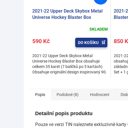
2021-22 Upper Deck Skybox Metal
2021-2
Universe Hockey Blaster Box
Blaste
SKLADEM
590 Kč
850 
DO KOŠÍKU
2021-22 Upper Deck Skybox Metal
2021-22
Universe Hockey Blaster Box obsahuje
obsahuj
celkem 35 karet (7 balíčků po 5 kartách)
základn
Obsahuje originální design inspirovaný 90.
Set + 1
lety, ikonické Metal...
memorabi
Popis
Podobné (8)
Hodnocení
Dis
Detailní popis produktu
Pouze ve verzi TIN naleznete exkluzivně kart