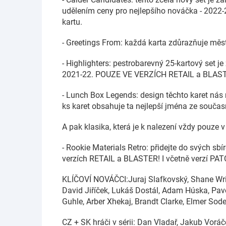
udělením ceny pro nejlepšího nováčka - 2022-2
kartu.
- Greetings From: každá karta zdůrazňuje měs
- Highlighters: pestrobarevný 25-kartový set je
2021-22. POUZE VE VERZÍCH RETAIL a BLASTE
- Lunch Box Legends: design těchto karet nás n
ks karet obsahuje ta nejlepší jména ze souča
A pak klasika, která je k nalezení vždy pouze v 
- Rookie Materials Retro: přidejte do svých sb
verzích RETAIL a BLASTER! I včetně verzí PATCH
KLÍČOVÍ NOVÁČCI:Juraj Slafkovský, Shane Wri
David Jiříček, Lukáš Dostál, Adam Húska, Pa
Guhle, Arber Xhekaj, Brandt Clarke, Elmer Sod
CZ + SK hráči v sérii: Dan Vladař, Jakub Voráče