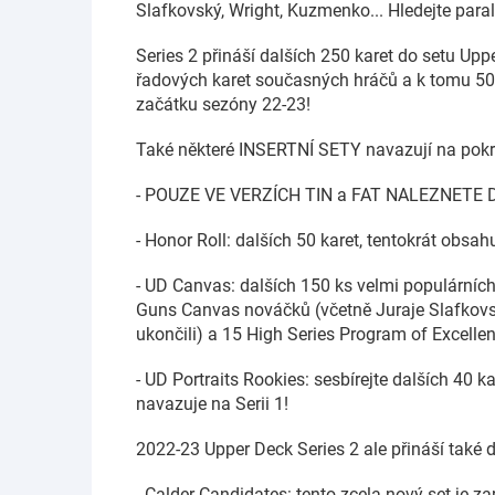
Slafkovský, Wright, Kuzmenko... Hledejte par
Series 2 přináší dalších 250 karet do setu Upp
řadových karet současných hráčů a k tomu 5
začátku sezóny 22-23!
Také některé INSERTNÍ SETY navazují na pokra
- POUZE VE VERZÍCH TIN a FAT NALEZNET
- Honor Roll: dalších 50 karet, tentokrát obsa
- UD Canvas: dalších 150 ks velmi populárníc
Guns Canvas nováčků (včetně Juraje Slafkovskéh
ukončili) a 15 High Series Program of Excelle
- UD Portraits Rookies: sesbírejte dalších 40 
navazuje na Serii 1!
2022-23 Upper Deck Series 2 ale přináší také
- Calder Candidates: tento zcela nový set je z