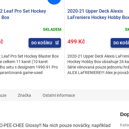
2 Leaf Pro Set Hockey
2020-21 Upper Deck Alexis
r Box
LaFreniere Hockey Hobby Bo
SKLADEM
S
Kč
499 Kč
DO KOŠÍKU
DO KOŠ
 Leaf Pro Set Hockey Blaster Box
2020-21 Upper Deck Alexis LaFreni
e celkem 11 karet (10 karet
Hockey Hobby Box obsahuje 26 ka
ího setu s designem 1990-91 Pro
Série věnovaná pouze jednomu hráč
 garantovaná game-used
ALEX LaFRENIERE!!! Alex je pova
lia karta) PS01 Brett...
generační talent a takový...
kuze
Značka
Ostatní informace
Dop
y O-PEE-CHEE Glossy!! Na nich pouze nováčky, například
Kate