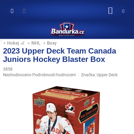
Přejít
na
NÁKUP
obsah
KOŠÍK
Hokej 🏒
NHL
Boxy
2023 Upper Deck Team Canada
Juniors Hockey Blaster Box
3858
Průměrné
Neohodnoceno
Podrobnosti hodnocení
Značka:
Upper Deck
hodnocení
produktu
je
0,0
z
5
hvězdiček.