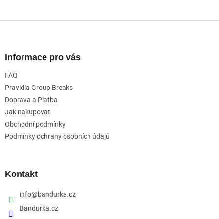
Z
á
p
a
Informace pro vás
t
FAQ
í
Pravidla Group Breaks
Doprava a Platba
Jak nakupovat
Obchodní podmínky
Podmínky ochrany osobních údajů
Kontakt
info
@
bandurka.cz
Bandurka.cz