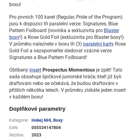
boxu!
Pro prvních 100 karet (Regular, Pride of the Program)
jsou k dispozici tři paralelní verze: Signatures, Blue
Pattern Foilboard (novinka a exkluzivita pro
Blaster
boxy
!) a Rose Gold Foil (exkluzivita pro Blaster boxy!).
V průměru naleznete v boxu tři (3)
paralelní karty
Rose
Gold Foil a nezapomeňte sledovat vzácné verze
Signatures a Blue Pattern Foilboard!
Oblíbený
insert
Prospectus Momentous
je zpět! Tato
sada obsahuje špičkové juniorské hráče, kteří již byli
draftováni nebo se očekává, že budou draftováni v
příštích několika letech. V průměru získáte jeden insert
v každém boxu!
Doplňkové parametry
Kategorie
:
Hokej NHL Boxy
EAN
:
055534147804
Sezóna
:
2023