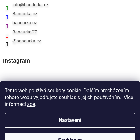
info
@
bandurka.cz
Bandurka.cz
bandurka.cz
BandurkaCZ
@bandurka.cz
Instagram
Přijímáme online platby
Tento web používá soubory cookie. Dalším procházením
tohoto webu vyjadřujete souhlas s jejich používáním.. Více
informací
zde
.
Nastavení