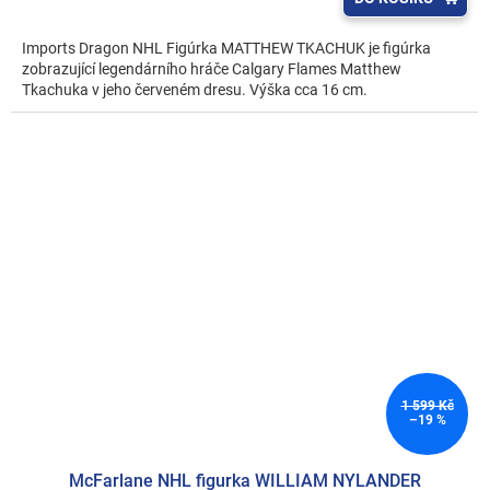
Imports Dragon NHL Figúrka MATTHEW TKACHUK je figúrka
zobrazující legendárního hráče Calgary Flames Matthew
Tkachuka v jeho červeném dresu. Výška cca 16 cm.
1 599 Kč
–19 %
McFarlane NHL figurka WILLIAM NYLANDER