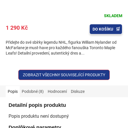
SKLADEM
1 290 Kč
DO KOŠÍKU
Přidejte do své sbírky legendu NHL, figurka William Nylander od
McFarlane je must-have pro každého fanouška Toronto Maple
Leafs! Detailní provedení, autentický dres a...
ZOBRAZIT VŠECHNY SOUVISEJÍCÍ PRODUKTY
Popis
Podobné (8)
Hodnocení
Diskuze
Detailní popis produktu
Popis produktu není dostupný
Doplňkové parametry