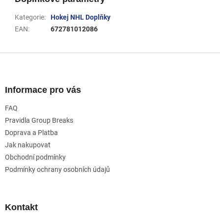
Kategorie
:
Hokej NHL Doplňky
EAN
:
672781012086
Z
á
p
a
Informace pro vás
t
FAQ
í
Pravidla Group Breaks
Doprava a Platba
Jak nakupovat
Obchodní podmínky
Podmínky ochrany osobních údajů
Kontakt