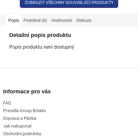
ZOBRAZIT VŠECHNY SOUVISEJÍCÍ PRODUKTY
Popis
Podobné (8)
Hodnocení
Diskuze
Detailní popis produktu
Popis produktu není dostupný
Z
á
p
a
Informace pro vás
t
FAQ
í
Pravidla Group Breaks
Doprava a Platba
Jak nakupovat
Obchodní podmínky