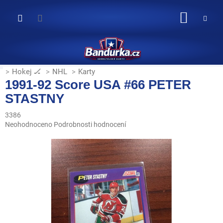
Přejít
na
NÁKUP
obsah
KOŠÍK
Hokej 🏒
NHL
Karty
1991-92 Score USA #66 PETER
STASTNY
3386
Průměrné
Neohodnoceno
Podrobnosti hodnocení
hodnocení
produktu
je
0,0
z
5
hvězdiček.