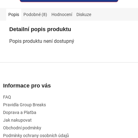
Popis
Podobné (8)
Hodnocení
Diskuze
Detailní popis produktu
Popis produktu není dostupný
Z
á
p
a
Informace pro vás
t
FAQ
í
Pravidla Group Breaks
Doprava a Platba
Jak nakupovat
Obchodní podmínky
Podmínky ochrany osobních údajů