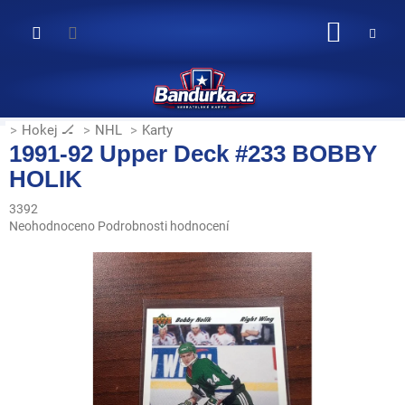
Přejít
na
NÁKUP
obsah
KOŠÍK
Hokej 🏒
NHL
Karty
1991-92 Upper Deck #233 BOBBY
HOLIK
3392
Průměrné
Neohodnoceno
Podrobnosti hodnocení
hodnocení
produktu
je
0,0
z
5
hvězdiček.