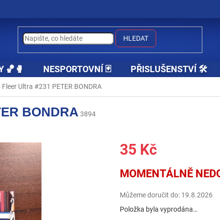
HLEDAT
Y 🏀🥊
NESPORTOVNÍ 🃏
PŘISLUŠENSTVÍ 🛠️
 Fleer Ultra #231 PETER BONDRA
PETER BONDRA
3894
35 Kč
Měrná
MOMENTÁLNĚ NED
cena:
Můžeme doručit do:
19.8.2026
Položka byla vyprodána…