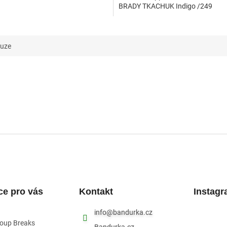
BRADY TKACHUK Indigo /249
kuze
ce pro vás
Kontakt
Instag
info
@
bandurka.cz
roup Breaks