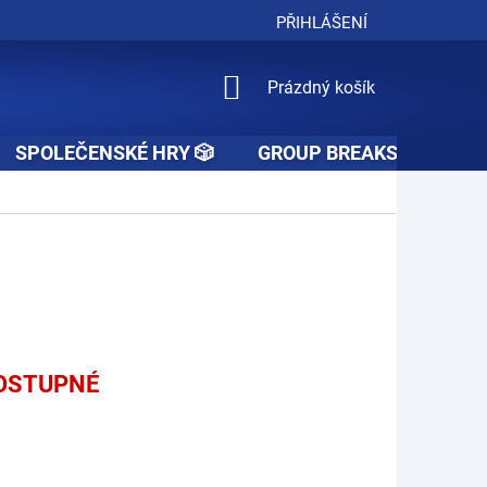
PŘIHLÁŠENÍ
NÁKUPNÍ
Prázdný košík
KOŠÍK
SPOLEČENSKÉ HRY 🎲
GROUP BREAKS 🚧👥🚧
OSTUPNÉ