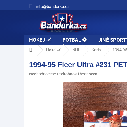
Přejít
info@bandurka.cz
na
obsah
HOKEJ 🏒
FOTBAL ⚽
JINÉ SPORT
Domů
Hokej 🏒
NHL
Karty
1994-95
1994-95 Fleer Ultra #231 
Průměrné
Neohodnoceno
Podrobnosti hodnocení
hodnocení
produktu
je
0,0
z
5
hvězdiček.