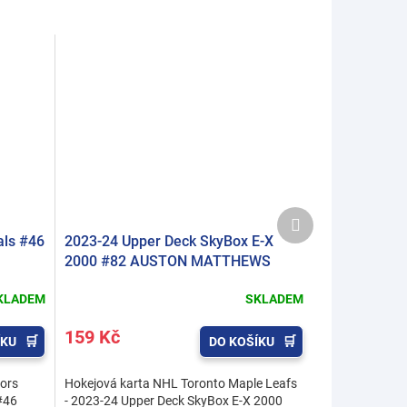
Další
produkt
als #46
2023-24 Upper Deck SkyBox E-X
2000 #82 AUSTON MATTHEWS
KLADEM
SKLADEM
159 Kč
ÍKU
DO KOŠÍKU
ors
Hokejová karta NHL Toronto Maple Leafs
#46
- 2023-24 Upper Deck SkyBox E-X 2000