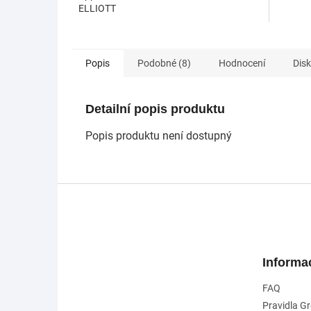
ELLIOTT
Popis
Podobné (8)
Hodnocení
Dis
Detailní popis produktu
Popis produktu není dostupný
Z
á
p
a
t
Informa
í
FAQ
Pravidla G