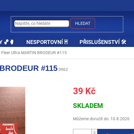
HLEDAT
Y 🏀🥊
NESPORTOVNÍ 🃏
PŘISLUŠENSTVÍ 🛠️
 Fleer Ultra MARTIN BRODEUR #115
N BRODEUR #115
3962
39 Kč
Měrná
SKLADEM
cena:
Můžeme doručit do:
10.8.2026