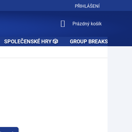
PŘIHLÁŠENÍ
NÁKUPNÍ
Prázdný košík
KOŠÍK
SPOLEČENSKÉ HRY 🎲
GROUP BREAKS 🚧👥🚧