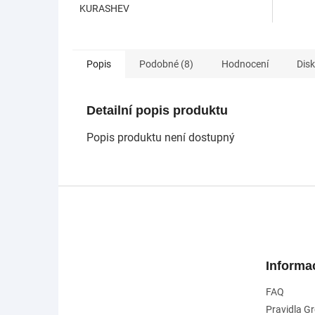
KURASHEV
Popis
Podobné (8)
Hodnocení
Dis
Detailní popis produktu
Popis produktu není dostupný
Z
á
p
a
t
Informa
í
FAQ
Pravidla G