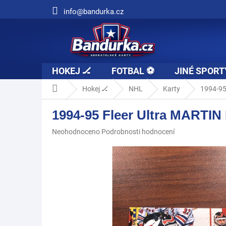
Přejít
info@bandurka.cz
na
obsah
HOKEJ 🏒
FOTBAL ⚽
JINÉ SPORT
Domů
Hokej 🏒
NHL
Karty
1994-95
1994-95 Fleer Ultra MARTI
Průměrné
Neohodnoceno
Podrobnosti hodnocení
hodnocení
produktu
je
0,0
z
5
hvězdiček.