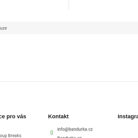
kuze
ce pro vás
Kontakt
Instag
info
@
bandurka.cz
roup Breaks