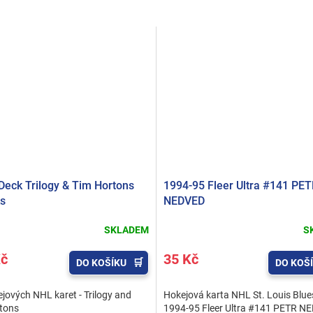
Deck Trilogy & Tim Hortons
1994-95 Fleer Ultra #141 PE
s
NEDVED
SKLADEM
S
Kč
35 Kč
DO KOŠÍKU
DO KOŠ
jových NHL karet - Trilogy and
Hokejová karta NHL St. Louis Blues
rtons
1994-95 Fleer Ultra #141 PETR N