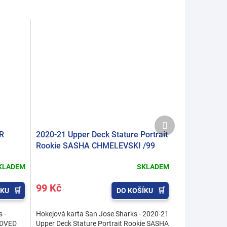
Další
produkt
TR
2020-21 Upper Deck Stature Portrait
Rookie SASHA CHMELEVSKI /99
KLADEM
SKLADEM
99 Kč
ÍKU
DO KOŠÍKU
 -
Hokejová karta San Jose Sharks - 2020-21
EDVED
Upper Deck Stature Portrait Rookie SASHA