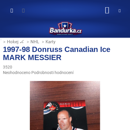
Přejít
na
NÁKUP
obsah
KOŠÍK
Hokej 🏒
NHL
Karty
1997-98 Donruss Canadian Ice
MARK MESSIER
3520
Průměrné
Neohodnoceno
Podrobnosti hodnocení
hodnocení
produktu
je
0,0
z
5
hvězdiček.