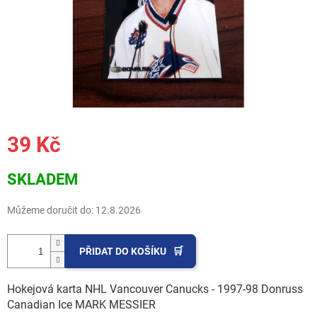
39 Kč
Měrná
SKLADEM
cena:
Můžeme doručit do:
12.8.2026
PŘIDAT DO KOŠÍKU
Hokejová karta NHL Vancouver Canucks - 1997-98 Donruss
Canadian Ice MARK MESSIER