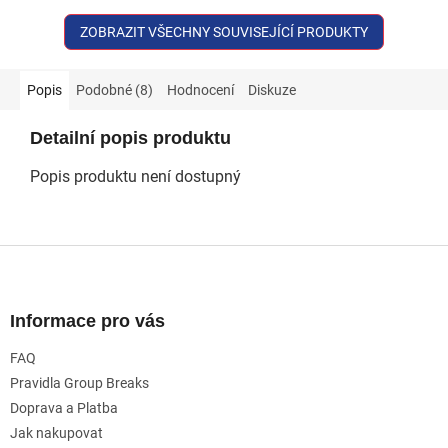
ZOBRAZIT VŠECHNY SOUVISEJÍCÍ PRODUKTY
Popis
Podobné (8)
Hodnocení
Diskuze
Detailní popis produktu
Popis produktu není dostupný
Z
á
p
a
Informace pro vás
t
FAQ
í
Pravidla Group Breaks
Doprava a Platba
Jak nakupovat