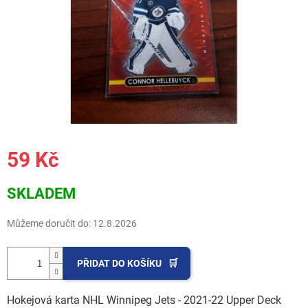
59 Kč
Měrná
SKLADEM
cena:
Můžeme doručit do:
12.8.2026
PŘIDAT DO KOŠÍKU
Hokejová karta NHL Winnipeg Jets - 2021-22 Upper Deck