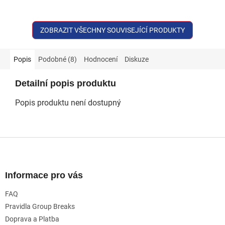
ZOBRAZIT VŠECHNY SOUVISEJÍCÍ PRODUKTY
Popis
Podobné (8)
Hodnocení
Diskuze
Detailní popis produktu
Popis produktu není dostupný
Z
á
p
a
Informace pro vás
t
FAQ
í
Pravidla Group Breaks
Doprava a Platba