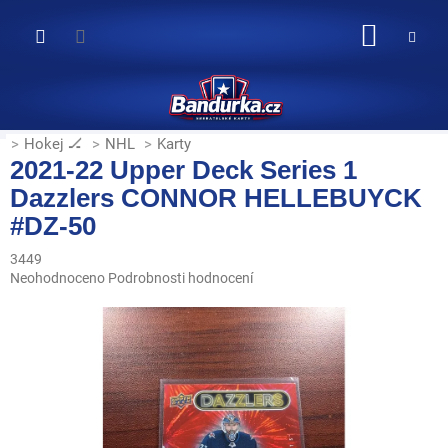
Přejít
na
NÁKUP
obsah
KOŠÍK
Hokej 🏒
NHL
Karty
2021-22 Upper Deck Series 1
Dazzlers CONNOR HELLEBUYCK
#DZ-50
3449
Průměrné
Neohodnoceno
Podrobnosti hodnocení
hodnocení
produktu
je
0,0
z
5
hvězdiček.