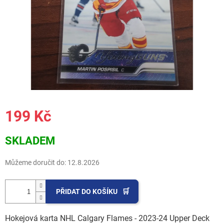
199 Kč
Měrná
SKLADEM
cena:
Můžeme doručit do:
12.8.2026
PŘIDAT DO KOŠÍKU
Hokejová karta NHL Calgary Flames - 2023-24 Upper Deck