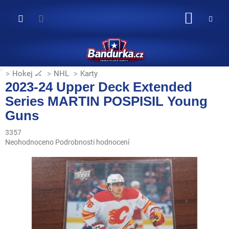
Přejít
na
NÁKUP
obsah
KOŠÍK
Hokej 🏒
NHL
Karty
2023-24 Upper Deck Extended
Series MARTIN POSPISIL Young
Guns
3357
Průměrné
Neohodnoceno
Podrobnosti hodnocení
hodnocení
produktu
je
0,0
z
5
hvězdiček.