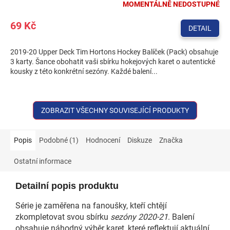
MOMENTÁLNĚ NEDOSTUPNÉ
69 Kč
DETAIL
2019-20 Upper Deck Tim Hortons Hockey Balíček (Pack) obsahuje
3 karty. Šance obohatit vaši sbírku hokejových karet o autentické
kousky z této konkrétní sezóny. Každé balení...
ZOBRAZIT VŠECHNY SOUVISEJÍCÍ PRODUKTY
Popis
Podobné (1)
Hodnocení
Diskuze
Značka
Ostatní informace
Detailní popis produktu
Série je zaměřena na fanoušky, kteří chtějí
zkompletovat svou sbírku
sezóny 2020-21
. Balení
obsahuje náhodný výběr karet, které reflektují aktuální