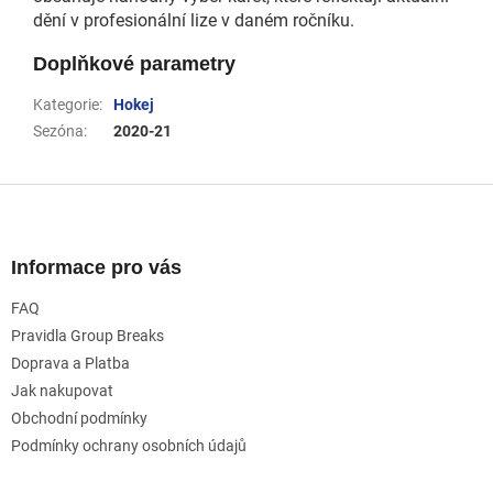
dění v profesionální lize v daném ročníku.
Doplňkové parametry
Kategorie
:
Hokej
Sezóna
:
2020-21
Z
á
p
a
Informace pro vás
t
FAQ
í
Pravidla Group Breaks
Doprava a Platba
Jak nakupovat
Obchodní podmínky
Podmínky ochrany osobních údajů