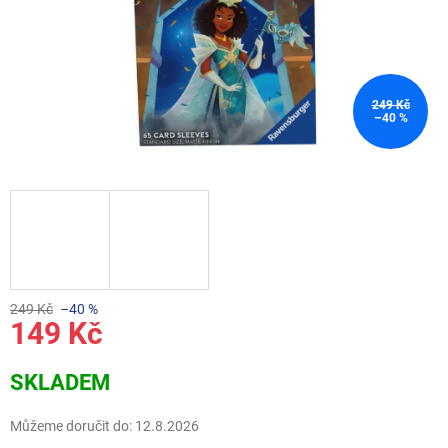
249 Kč
–40 %
249 Kč
–40 %
149 Kč
Měrná
SKLADEM
cena:
Můžeme doručit do:
12.8.2026