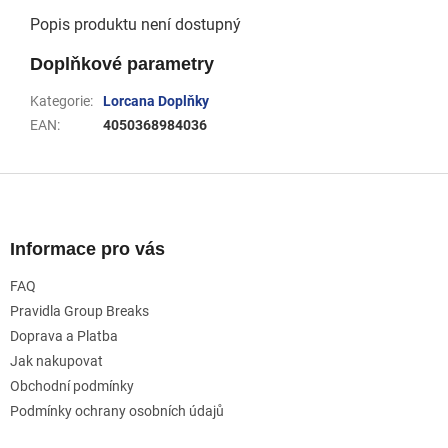
Popis produktu není dostupný
Doplňkové parametry
Kategorie
:
Lorcana Doplňky
EAN
:
4050368984036
Z
á
p
a
Informace pro vás
t
FAQ
í
Pravidla Group Breaks
Doprava a Platba
Jak nakupovat
Obchodní podmínky
Podmínky ochrany osobních údajů