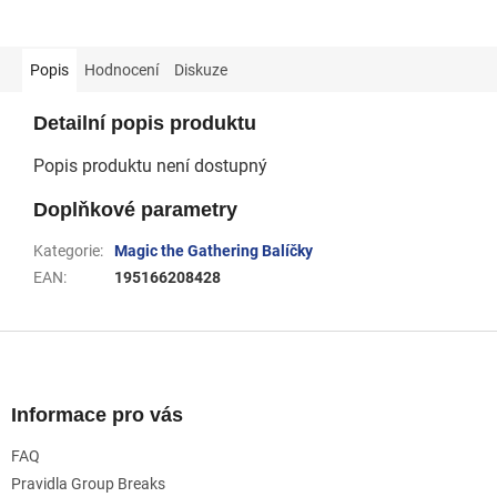
Popis
Hodnocení
Diskuze
Detailní popis produktu
Popis produktu není dostupný
Doplňkové parametry
Kategorie
:
Magic the Gathering Balíčky
EAN
:
195166208428
Z
á
p
a
Informace pro vás
t
FAQ
í
Pravidla Group Breaks