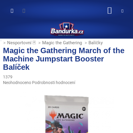
Přejít
na
NÁKUP
obsah
KOŠÍK
Nesportovní 🃏
Magic the Gathering
Balíčky
Magic the Gathering March of the
Machine Jumpstart Booster
Balíček
1379
Průměrné
Neohodnoceno
Podrobnosti hodnocení
hodnocení
produktu
je
0,0
z
5
hvězdiček.