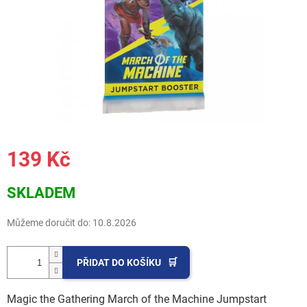
139 Kč
Měrná
SKLADEM
cena:
Můžeme doručit do:
10.8.2026
PŘIDAT DO KOŠÍKU
Magic the Gathering March of the Machine Jumpstart