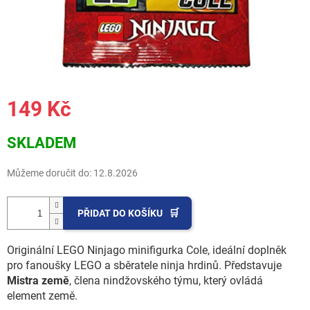
149 Kč
Měrná
SKLADEM
cena:
Můžeme doručit do:
12.8.2026
PŘIDAT DO KOŠÍKU
Originální LEGO Ninjago minifigurka Cole, ideální doplněk
pro fanoušky LEGO a sběratele ninja hrdinů. Představuje
Mistra země
, člena nindžovského týmu, který ovládá
element země.