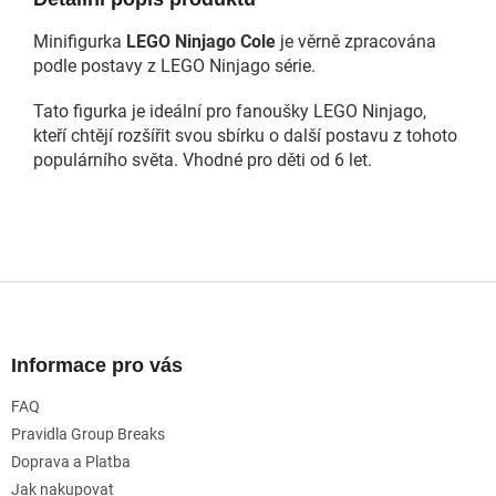
Minifigurka
LEGO Ninjago Cole
je věrně zpracována
podle postavy z LEGO Ninjago série.
Tato figurka je ideální pro fanoušky LEGO Ninjago,
kteří chtějí rozšířit svou sbírku o další postavu z tohoto
populárního světa. Vhodné pro děti od 6 let.
Z
á
p
a
Informace pro vás
t
FAQ
í
Pravidla Group Breaks
Doprava a Platba
Jak nakupovat