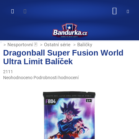
Přejít
na
NÁKUP
obsah
KOŠÍK
Nesportovní 🃏
Ostatní série
Balíčky
Dragonball Super Fusion World
Ultra Limit Balíček
2111
Průměrné
Neohodnoceno
Podrobnosti hodnocení
hodnocení
produktu
je
0,0
z
5
hvězdiček.