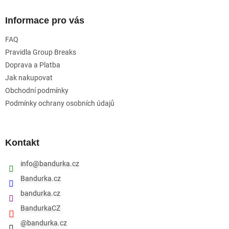
p
a
Informace pro vás
t
FAQ
í
Pravidla Group Breaks
Doprava a Platba
Jak nakupovat
Obchodní podmínky
Podmínky ochrany osobních údajů
Kontakt
info
@
bandurka.cz
Bandurka.cz
bandurka.cz
BandurkaCZ
@bandurka.cz