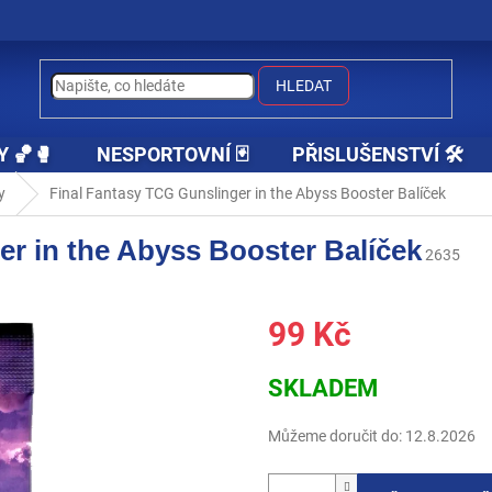
HLEDAT
Y 🏀🥊
NESPORTOVNÍ 🃏
PŘISLUŠENSTVÍ 🛠️
y
Final Fantasy TCG Gunslinger in the Abyss Booster Balíček
er in the Abyss Booster Balíček
2635
99 Kč
Měrná
SKLADEM
cena:
Můžeme doručit do:
12.8.2026