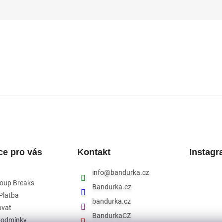
ce pro vás
Kontakt
Instag
info
@
bandurka.cz
roup Breaks
Bandurka.cz
Platba
bandurka.cz
ovat
BandurkaCZ
podmínky