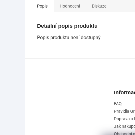
Popis
Hodnocení
Diskuze
Detailní popis produktu
Popis produktu není dostupný
Z
á
p
a
t
Informa
í
FAQ
Pravidla G
Doprava a 
Jak nakup
Obchodní 