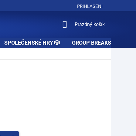
PŘIHLÁŠENÍ
NÁKUPNÍ
Prázdný košík
KOŠÍK
SPOLEČENSKÉ HRY 🎲
GROUP BREAKS 🚧👥🚧