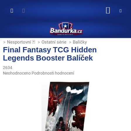
Přejít
na
NÁKUP
obsah
KOŠÍK
Nesportovní 🃏
Ostatní série
Balíčky
Final Fantasy TCG Hidden
Legends Booster Balíček
2634
Průměrné
Neohodnoceno
Podrobnosti hodnocení
hodnocení
produktu
je
0,0
z
5
hvězdiček.