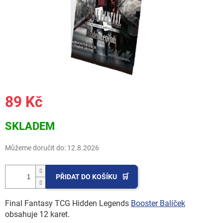
89 Kč
Měrná
SKLADEM
cena:
Můžeme doručit do:
12.8.2026
PŘIDAT DO KOŠÍKU
Final Fantasy TCG Hidden Legends
Booster Balíček
obsahuje 12 karet.