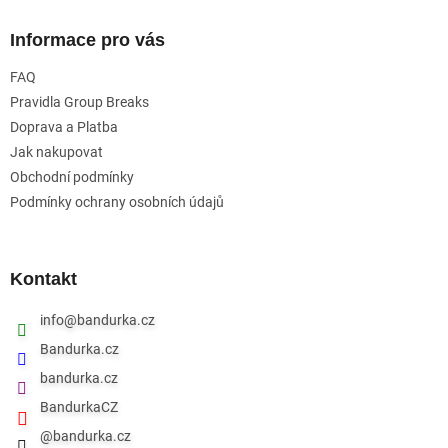
p
a
Informace pro vás
t
FAQ
í
Pravidla Group Breaks
Doprava a Platba
Jak nakupovat
Obchodní podmínky
Podmínky ochrany osobních údajů
Kontakt
info
@
bandurka.cz
Bandurka.cz
bandurka.cz
BandurkaCZ
@bandurka.cz