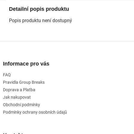
Detailní popis produktu
Popis produktu není dostupný
Z
á
p
a
Informace pro vás
t
FAQ
í
Pravidla Group Breaks
Doprava a Platba
Jak nakupovat
Obchodní podmínky
Podmínky ochrany osobních údajů