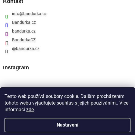
Kontakt
info
@
bandurka.cz
Bandurka.cz
bandurka.cz
BandurkaCZ
@bandurka.cz
Instagram
Přijímáme online platby
Tento web používá soubory cookie. Dalším procházením
tohoto webu vyjadřujete souhlas s jejich používáním.. Více
informací
zde
.
Nastavení