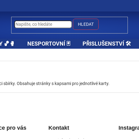
HLEDAT
Y 🏀🥊
NESPORTOVNÍ 🃏
PŘISLUŠENSTVÍ 🛠️
i sbírky. Obsahuje stránky s kapsami pro jednotlivé karty.
ce pro vás
Kontakt
Instag