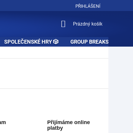
PŘIHLÁŠENÍ
NÁKUPNÍ
Prázdný košík
KOŠÍK
SPOLEČENSKÉ HRY 🎲
GROUP BREAKS 🚧👥🚧
ram
Přijímáme online
platby