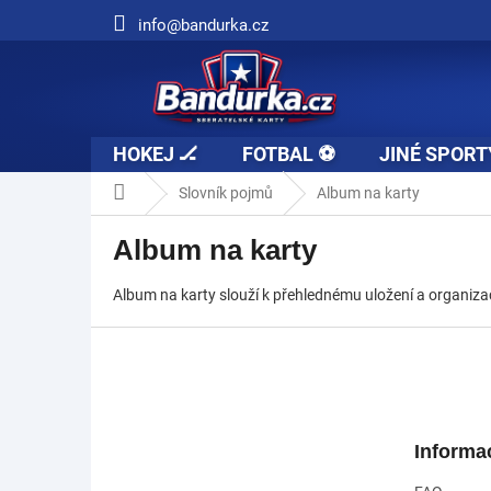
Přejít
info@bandurka.cz
na
obsah
HOKEJ 🏒
FOTBAL ⚽
JINÉ SPORT
Domů
Slovník pojmů
Album na karty
Album na karty
Album na karty slouží k přehlednému uložení a organizac
Z
á
p
a
t
Informa
í