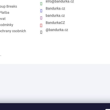
info
@
bandurka.cz
roup Breaks
Bandurka.cz
Platba
bandurka.cz
ovat
BandurkaCZ
podmínky
@bandurka.cz
ochrany osobních
.