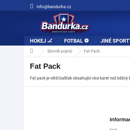
Přejít
info@bandurka.cz
na
obsah
HOKEJ 🏒
FOTBAL ⚽
JINÉ SPORT
Domů
Slovník pojmů
Fat Pack
Fat Pack
Fat pack je větší balíček obsahující více karet než bě
Z
á
p
a
t
Informa
í