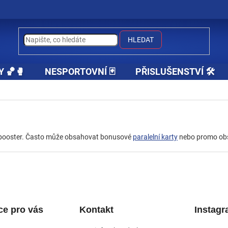
HLEDAT
Y 🏀🥊
NESPORTOVNÍ 🃏
PŘISLUŠENSTVÍ 🛠️
žný booster. Často může obsahovat bonusové
paralelní karty
nebo promo ob
ce pro vás
Kontakt
Instag