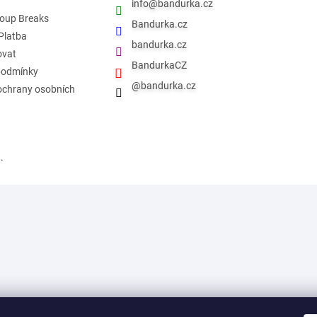
info
@
bandurka.cz
roup Breaks
Bandurka.cz
Platba
bandurka.cz
ovat
BandurkaCZ
podmínky
@bandurka.cz
ochrany osobních
.