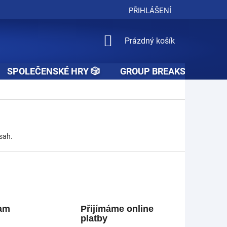
PŘIHLÁŠENÍ
NÁKUPNÍ
Prázdný košík
KOŠÍK
SPOLEČENSKÉ HRY 🎲
GROUP BREAKS 🚧👥🚧
sah.
ram
Přijímáme online
platby