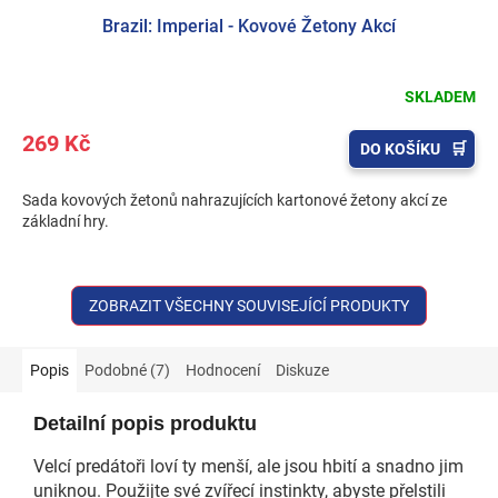
Brazil: Imperial - Kovové Žetony Akcí
SKLADEM
269 Kč
DO KOŠÍKU
Sada kovových žetonů nahrazujících kartonové žetony akcí ze
základní hry.
ZOBRAZIT VŠECHNY SOUVISEJÍCÍ PRODUKTY
Popis
Podobné (7)
Hodnocení
Diskuze
Detailní popis produktu
Velcí predátoři loví ty menší, ale jsou hbití a snadno jim
uniknou. Použijte své zvířecí instinkty, abyste přelstili