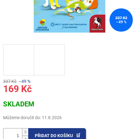
337 Kč
–49 %
337 Kč
–49 %
169 Kč
Měrná
SKLADEM
cena:
Můžeme doručit do:
11.8.2026
PŘIDAT DO KOŠÍKU