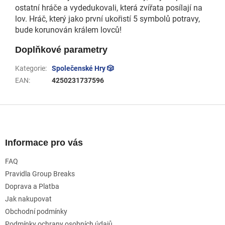
ostatní hráče a vydedukovali, která zvířata posílají na
lov. Hráč, který jako první ukořistí 5 symbolů potravy,
bude korunován králem lovců!
Doplňkové parametry
Kategorie
:
Společenské Hry 🎲
EAN
:
4250231737596
Z
á
p
a
Informace pro vás
t
FAQ
í
Pravidla Group Breaks
Doprava a Platba
Jak nakupovat
Obchodní podmínky
Podmínky ochrany osobních údajů