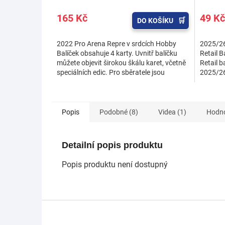
165 Kč
49 Kč
DO KOŠÍKU
2022 Pro Arena Repre v srdcích Hobby
2025/26
Balíček obsahuje 4 karty. Uvnitř balíčku
Retail B
můžete objevit širokou škálu karet, včetně
Retail 
speciálních edic. Pro sběratele jsou
2025/26 
připraveny...
Linked U
Popis
Podobné (8)
Videa (1)
Hodn
Detailní popis produktu
Popis produktu není dostupný
Z
á