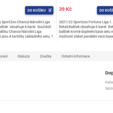
39 Kč
DO KOŠÍKU
DO KOŠ
 SportZoo Chance Národní Liga
2021/22 Sportzoo Fortuna Liga 1. 
alíček obsahuje 6 karet. Součástí
Retail Balíček obsahuje 6 karet. Ret
balíčku Chance Národní Liga
balíček kromě doplnění base setu n
jsou 4 kartičky základního setu, 1
možnost získat paralelní verzi bas
p a 1...
Gold v limitu...
ocení
Diskuze
Značka
Ostatní informace
Dop
Kate
Sezó