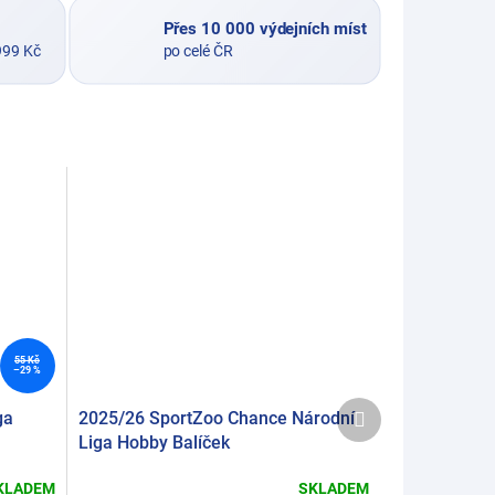
Přes 10 000 výdejních míst
999 Kč
po celé ČR
55 Kč
–29 %
Další
ga
2025/26 SportZoo Chance Národní
produkt
Liga Hobby Balíček
KLADEM
SKLADEM