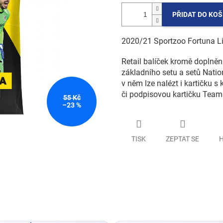
PŘIDAT DO KOŠ
2020/21 Sportzoo Fortuna Li
Retail balíček kromě doplněn
základního setu a setů Nati
v něm lze nalézt i kartičku
či podpisovou kartičku Team
55 Kč
–23 %
TISK
ZEPTAT SE
H