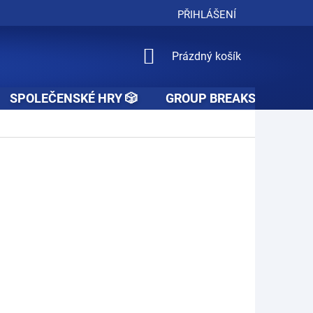
PŘIHLÁŠENÍ
NÁKUPNÍ
Prázdný košík
KOŠÍK
SPOLEČENSKÉ HRY 🎲
GROUP BREAKS 🚧👥🚧