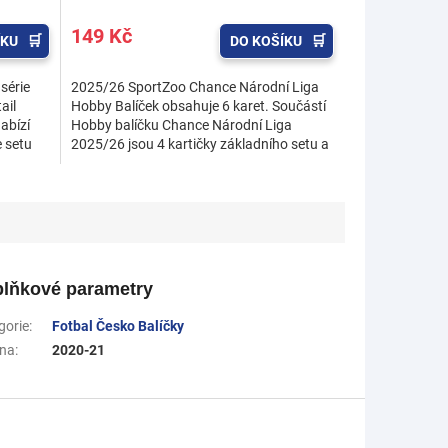
149 Kč
ÍKU
DO KOŠÍKU
série
2025/26 SportZoo Chance Národní Liga
ail
Hobby Balíček obsahuje 6 karet. Součástí
abízí
Hobby balíčku Chance Národní Liga
e setu
2025/26 jsou 4 kartičky základního setu a
2 insertní karty. V...
lňkové parametry
gorie
:
Fotbal Česko Balíčky
na
:
2020-21