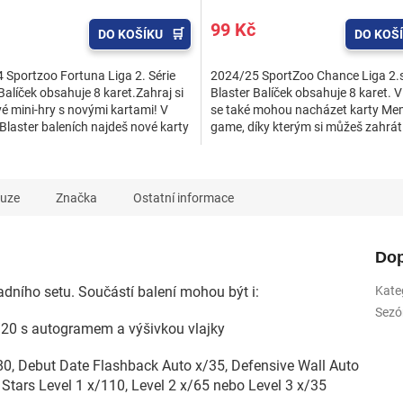
99 Kč
DO KOŠÍKU
DO KOŠ
 Sportzoo Fortuna Liga 2. Série
2024/25 SportZoo Chance Liga 2.s
Balíček obsahuje 8 karet.Zahraj si
Blaster Balíček obsahuje 8 karet. V
é mini-hry s novými kartami! V
se také mohou nacházet karty Me
 Blaster baleních najdeš nové karty
game, díky kterým si můžeš zahrát
mes,...
fotbalové mini-hry a...
kuze
Značka
Ostatní informace
Dop
adního setu. Součástí balení mohou být i:
Kate
Sezó
x/20 s autogramem a výšivkou vlajky
80, Debut Date Flashback Auto x/35, Defensive Wall Auto
Stars Level 1 x/110, Level 2 x/65 nebo Level 3 x/35