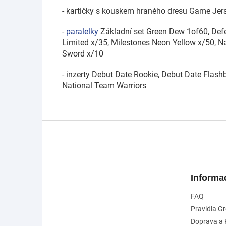
- kartičky s kouskem hraného dresu Game Jerse
-
paralelky
Základní set Green Dew 1of60, Defe
Limited x/35, Milestones Neon Yellow x/50, 
Sword x/10
- inzerty Debut Date Rookie, Debut Date Flash
National Team Warriors
Z
á
p
a
t
Informa
í
FAQ
Pravidla G
Doprava a 