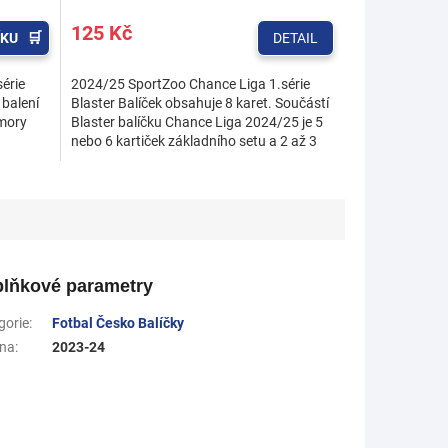
125 Kč
ÍKU
DETAIL
érie
2024/25 SportZoo Chance Liga 1.série
 balení
Blaster Balíček obsahuje 8 karet. Součástí
mory
Blaster balíčku Chance Liga 2024/25 je 5
nebo 6 kartiček základního setu a 2 až 3
speciální...
lňkové parametry
gorie
:
Fotbal Česko Balíčky
na
:
2023-24