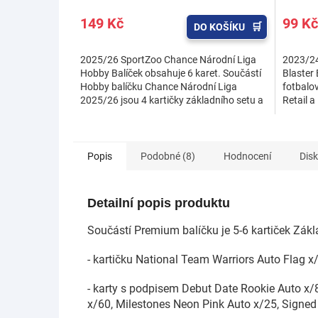
149 Kč
99 Kč
DO KOŠÍKU
2025/26 SportZoo Chance Národní Liga
2023/24
Hobby Balíček obsahuje 6 karet. Součástí
Blaster 
Hobby balíčku Chance Národní Liga
fotbalov
2025/26 jsou 4 kartičky základního setu a
Retail a
2 insertní karty. V...
Mini-Ga
Popis
Podobné (8)
Hodnocení
Dis
Detailní popis produktu
Součástí Premium balíčku je 5-6 kartiček Zákl
- kartičku National Team Warriors Auto Flag 
- karty s podpisem Debut Date Rookie Auto x/
x/60, Milestones Neon Pink Auto x/25, Signed 