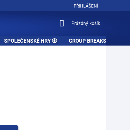
PŘIHLÁŠENÍ
NÁKUPNÍ
Prázdný košík
KOŠÍK
SPOLEČENSKÉ HRY 🎲
GROUP BREAKS 🚧👥🚧