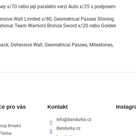
y x/70 nebo její paralelní verzi Auto x/25 s podpisem
nsive Wall Limited x/80, Geometrical Passes Shining
National Team Warriors Bronze Sword x/20 nebo Golden
back, Defensive Wall, Geometrical Passes, Milestones,
ce pro vás
Kontakt
Instag
info
@
bandurka.cz
roup Breaks
Bandurka.cz
Platba