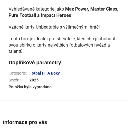
Vyhledávané kategorie jako
Max Power, Master Class,
Pure Football a Impact Heroes
Vzácné karty Unbeatable s výjimečnými hráči
Tento box je ideální pro sběratele, kteří chtějí obohatit
svou sbírku o karty největších fotbalových hvězd a
talentů.
Doplňkové parametry
Kategorie
:
Fotbal FIFA Boxy
Sezóna
:
2025
Položka byla vyprodána…
Z
á
p
a
Informace pro vás