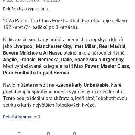
Můžeme doručit do:
19.8.2026
Položka byla vyprodána…
2025 Panini Top Class Pure Football Box obsahuje celkem
192 karet (24 balíčků po 8 kartách).
K dispozici jsou karty hráčů z předních evropských klubů
jako
Liverpool, Manchester City, Inter Milán, Real Madrid,
Bayern Mnichov a Al Nassr,
stejně jako z národních týmů
Anglie, Francie, Německa, Itálie, Španělska a Argentiny
.
Mezi vyhledávané kategorie patří
Max Power, Master Class,
Pure Football a Impact Heroes.
Navíc můžete narazit na vzácné karty
Unbeatable
, které
představují inspirativní hráče s výjimečnými dovednostmi.
Tento box je ideální pro sběratele, kteří chtějí obohatit svou
sbírku o karty největších fotbalových hvězd.
Detailní informace