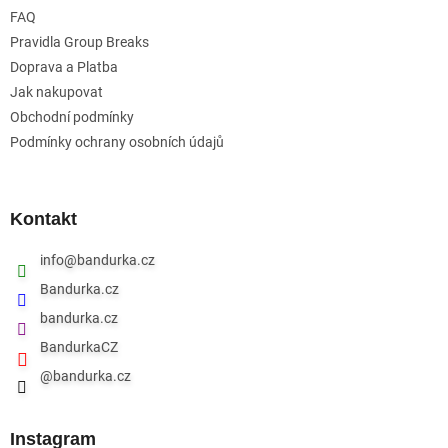
t
FAQ
í
Pravidla Group Breaks
Doprava a Platba
Jak nakupovat
Obchodní podmínky
Podmínky ochrany osobních údajů
Kontakt
info
@
bandurka.cz
Bandurka.cz
bandurka.cz
BandurkaCZ
@bandurka.cz
Instagram