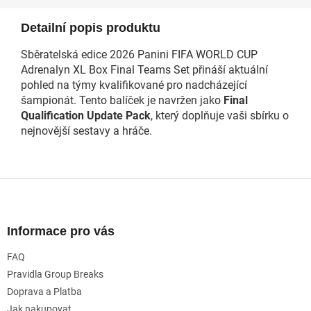
Detailní popis produktu
Sběratelská edice 2026 Panini FIFA WORLD CUP
Adrenalyn XL Box Final Teams Set přináší aktuální
pohled na týmy kvalifikované pro nadcházející
šampionát. Tento balíček je navržen jako
Final
Qualification Update Pack
, který doplňuje vaši sbírku o
nejnovější sestavy a hráče.
Z
á
p
a
Informace pro vás
t
FAQ
í
Pravidla Group Breaks
Doprava a Platba
Jak nakupovat