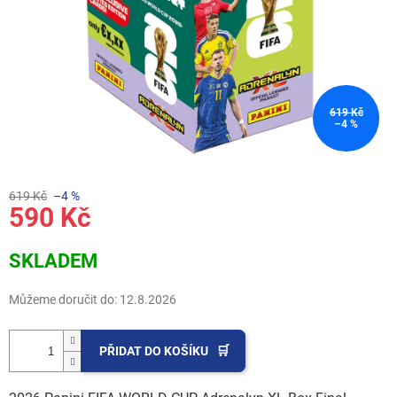
619 Kč
–4 %
619 Kč
–4 %
590 Kč
Měrná
SKLADEM
cena:
Můžeme doručit do:
12.8.2026
PŘIDAT DO KOŠÍKU