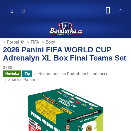
Přejít
na
NÁKUP
obsah
KOŠÍK
Fotbal ⚽
FIFA
Boxy
2026 Panini FIFA WORLD CUP
Adrenalyn XL Box Final Teams Set
3780
Průměrné
Neohodnoceno
Podrobnosti hodnocení
Novinka
Tip
hodnocení
Značka:
Panini
produktu
je
0,0
z
5
hvězdiček.