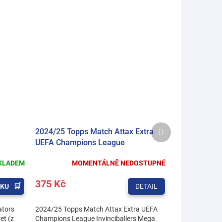
Další
2024/25 Topps Match Attax Extra
produkt
UEFA Champions League
Invinciballers Mega Tin
KLADEM
MOMENTÁLNĚ NEDOSTUPNÉ
375 Kč
ÍKU
DETAIL
ators
2024/25 Topps Match Attax Extra UEFA
et (z
Champions League Invinciballers Mega