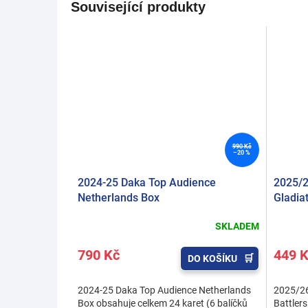
Související produkty
990 Kč
–20 %
2024-25 Daka Top Audience
2025/2
Netherlands Box
Gladia
SKLADEM
790 Kč
449 
DO KOŠÍKU
2024-25 Daka Top Audience Netherlands
2025/26
Box obsahuje celkem 24 karet (6 balíčků
Battlers