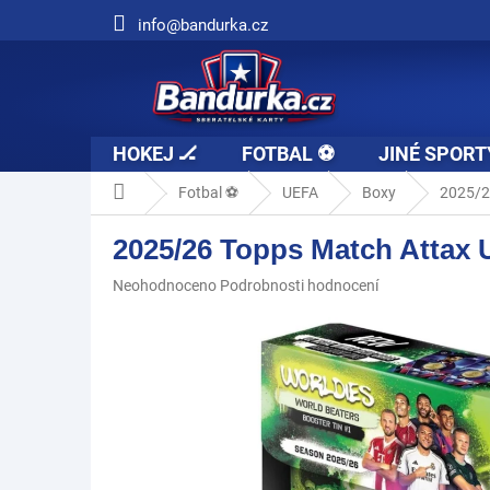
Přejít
info@bandurka.cz
na
obsah
HOKEJ 🏒
FOTBAL ⚽
JINÉ SPORT
Domů
Fotbal ⚽
UEFA
Boxy
2025/2
2025/26 Topps Match Attax
Průměrné
Neohodnoceno
Podrobnosti hodnocení
hodnocení
produktu
je
0,0
z
5
hvězdiček.