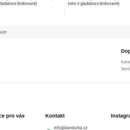
ladiators limitované)
toho 3 gladiators limitované)
kuze
Dop
Kate
Sezó
ce pro vás
Kontakt
Instag
info
@
bandurka.cz