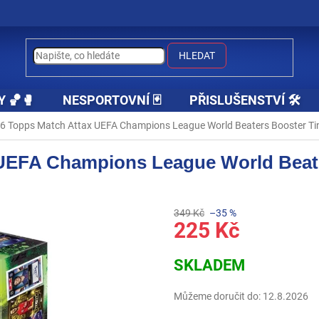
HLEDAT
Y 🏀🥊
NESPORTOVNÍ 🃏
PŘISLUŠENSTVÍ 🛠️
6 Topps Match Attax UEFA Champions League World Beaters Booster Ti
 UEFA Champions League World Beate
349 Kč
–35 %
225 Kč
Měrná
SKLADEM
cena:
Můžeme doručit do:
12.8.2026