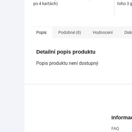
po 4 kartách)
toho 3 g
Popis
Podobné (8)
Hodnocení
Dis
Detailní popis produktu
Popis produktu není dostupný
Z
á
p
a
t
Informa
í
FAQ