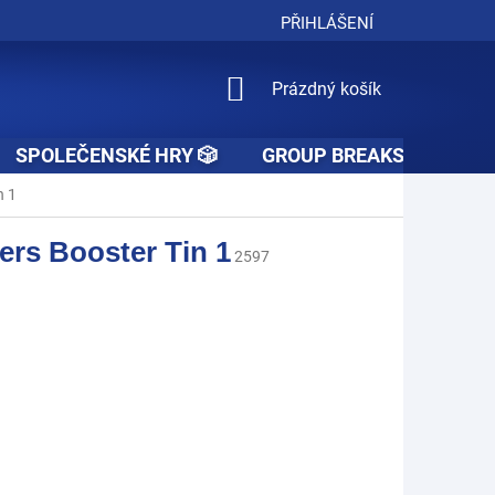
PŘIHLÁŠENÍ
NÁKUPNÍ
Prázdný košík
KOŠÍK
SPOLEČENSKÉ HRY 🎲
GROUP BREAKS 🚧👥🚧
n 1
rs Booster Tin 1
2597