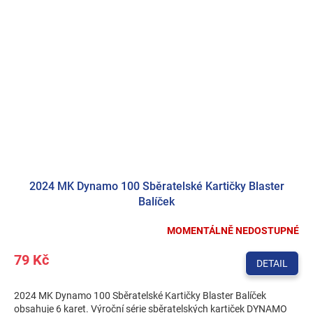
2024 MK Dynamo 100 Sběratelské Kartičky Blaster
Balíček
MOMENTÁLNĚ NEDOSTUPNÉ
Průměrné
hodnocení
79 Kč
produktu
DETAIL
je
5,0
2024 MK Dynamo 100 Sběratelské Kartičky Blaster Balíček
z
obsahuje 6 karet. Výroční série sběratelských kartiček DYNAMO
5