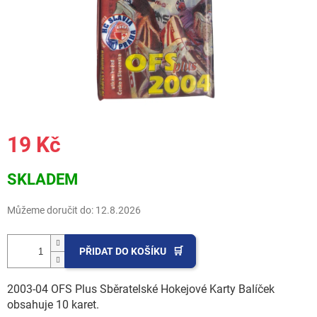
19 Kč
Měrná
SKLADEM
cena:
Můžeme doručit do:
12.8.2026
PŘIDAT DO KOŠÍKU
2003-04 OFS Plus Sběratelské Hokejové Karty Balíček
obsahuje 10 karet.