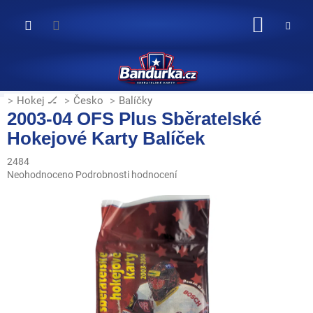
Přejít
na
NÁKUP
obsah
KOŠÍK
Hokej 🏒
Česko
Balíčky
2003-04 OFS Plus Sběratelské
Hokejové Karty Balíček
2484
Průměrné
Neohodnoceno
Podrobnosti hodnocení
hodnocení
produktu
je
0,0
z
5
hvězdiček.