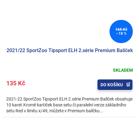
165 Kč
–18 %
2021/22 SportZoo Tipsport ELH 2.série Premium Balíček
SKLADEM
135 Kč
DO KOŠÍKU
2021-22 SportZoo Tipsport ELH 2.série Premium Balíček obsahuje
10 karet.Kromě kartiček base setu či paralelní verze základního
setu Red v limitu x/49, můžete v Premium balíčku...