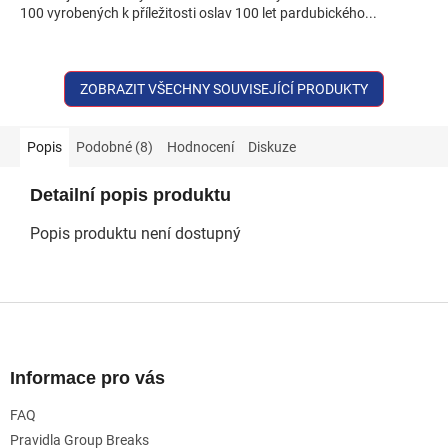
100 vyrobených k příležitosti oslav 100 let pardubického...
hvězdiček.
ZOBRAZIT VŠECHNY SOUVISEJÍCÍ PRODUKTY
Popis
Podobné (8)
Hodnocení
Diskuze
Detailní popis produktu
Popis produktu není dostupný
Z
á
p
a
Informace pro vás
t
FAQ
í
Pravidla Group Breaks