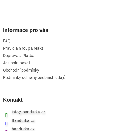
Z
á
p
a
Informace pro vás
t
FAQ
í
Pravidla Group Breaks
Doprava a Platba
Jak nakupovat
Obchodní podmínky
Podmínky ochrany osobních údajů
Kontakt
info
@
bandurka.cz
Bandurka.cz
bandurka.cz