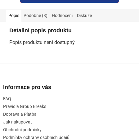
Popis
Podobné (8)
Hodnocení
Diskuze
Detailní popis produktu
Popis produktu není dostupný
Z
á
p
a
Informace pro vás
t
FAQ
í
Pravidla Group Breaks
Doprava a Platba
Jak nakupovat
Obchodní podmínky
Podmínky ochrany osobních údajů