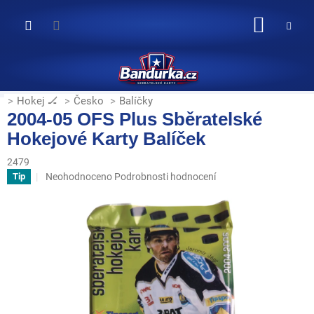
Přejít
na
NÁKUP
obsah
KOŠÍK
Hokej 🏒
Česko
Balíčky
2004-05 OFS Plus Sběratelské
Hokejové Karty Balíček
2479
Průměrné
Neohodnoceno
Podrobnosti hodnocení
Tip
hodnocení
produktu
je
0,0
z
5
hvězdiček.